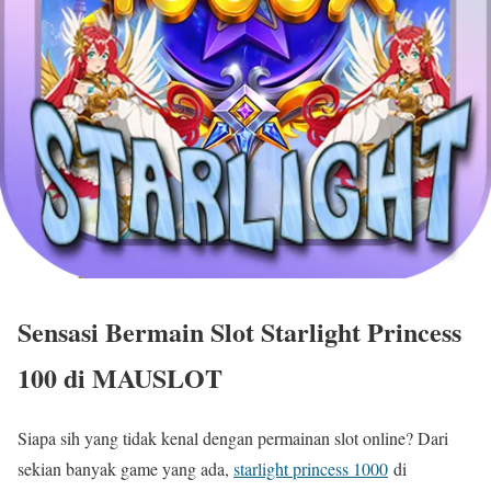
Sensasi Bermain Slot Starlight Princess
100 di MAUSLOT
Siapa sih yang tidak kenal dengan permainan slot online? Dari
sekian banyak game yang ada,
starlight princess 1000
di