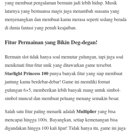
yang membuat pengalaman bermain jadi lebih hidup. Musik
latarnya yang bernuansa magis juga menambah suasana yang
menyenangkan dan membuat kamu merasa seperti sedang berada
di dunia fantasi yang penuh keajaiban.
Fitur Permainan yang Bikin Deg-degan!
Bermain slot tidak hanya soal memutar gulungan, tapi juga soal
menikmati fitur-fitur unik yang ditawarkan game tersebut.
Starlight Princess 100
punya banyak fitur yang siap membuat
jantung kamu berdebar-debar! Game ini memiliki format
gulungan 6×5, memberikan lebih banyak ruang untuk simbol-
simbol muncul dan membuat peluang menang semakin besar.
Multiplier
Salah satu fitur paling menarik adalah
yang bisa
mencapai hingga 100x. Bayangkan, setiap kemenangan bisa
digandakan hingga 100 kali lipat! Tidak hanya itu, game ini juga