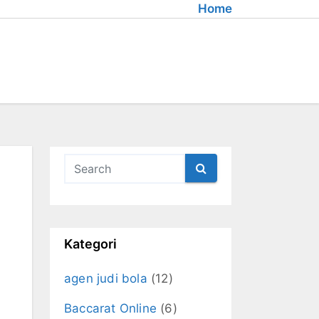
Home
Kategori
agen judi bola
(12)
Baccarat Online
(6)