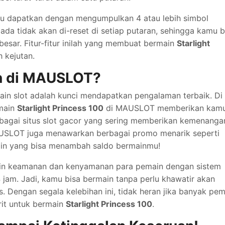
u dapatkan dengan mengumpulkan 4 atau lebih simbol
 ada tidak akan di-reset di setiap putaran, sehingga kamu b
sar. Fitur-fitur inilah yang membuat bermain
Starlight
 kejutan.
n di MAUSLOT?
ain slot adalah kunci mendapatkan pengalaman terbaik. Di
rmain
Starlight Princess 100
di MAUSLOT memberikan kam
sebagai situs slot gacor yang sering memberikan kemenanga
AUSLOT juga menawarkan berbagai promo menarik seperti
spin yang bisa menambah saldo bermainmu!
in keamanan dan kenyamanan para pemain dengan sistem
jam. Jadi, kamu bisa bermain tanpa perlu khawatir akan
 Dengan segala kelebihan ini, tidak heran jika banyak pem
it untuk bermain
Starlight Princess 100
.