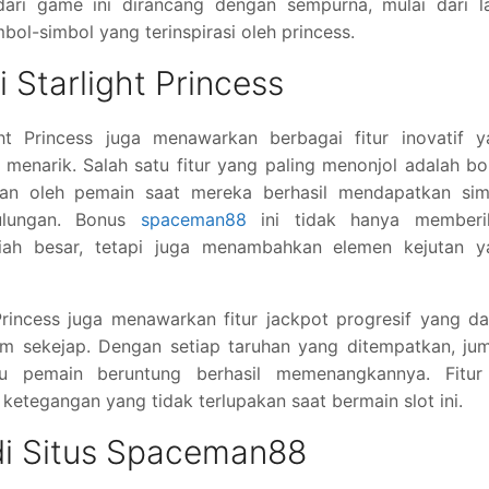
ari game ini dirancang dengan sempurna, mulai dari la
ol-simbol yang terinspirasi oleh princess.
ri Starlight Princess
ht Princess juga menawarkan berbagai fitur inovatif y
enarik. Salah satu fitur yang paling menonjol adalah b
kan oleh pemain saat mereka berhasil mendapatkan sim
gulungan. Bonus
spaceman88
ini tidak hanya memberi
ah besar, tetapi juga menambahkan elemen kejutan y
 Princess juga menawarkan fitur jackpot progresif yang d
 sekejap. Dengan setiap taruhan yang ditempatkan, jum
u pemain beruntung berhasil memenangkannya. Fitur 
tegangan yang tidak terlupakan saat bermain slot ini.
 di Situs Spaceman88