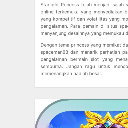
Starlight Princess telah menjadi salah 
online terkemuka yang menyediakan b
yang kompetitif dan volatilitas yang m
pengalaman. Para pemain di situs spa
menyanjung desainnya yang memukau dan 
Dengan tema princess yang memikat dan 
spaceman88 dan menarik perhatian par
pengalaman bermain slot yang menari
sempurna. Jangan ragu untuk menco
memenangkan hadiah besar.