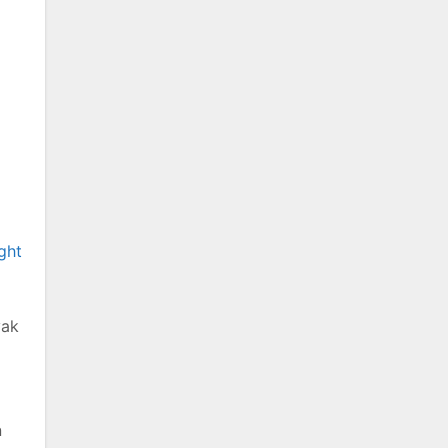
ight
yak
n