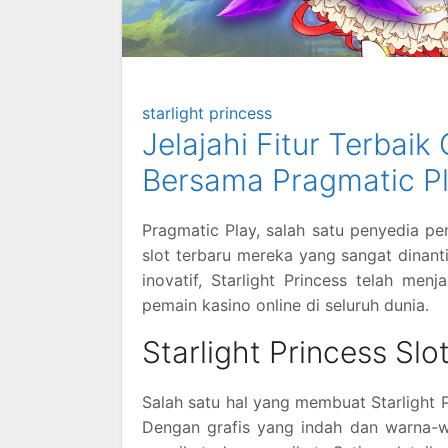
starlight princess
Jelajahi Fitur Terbaik
Bersama Pragmatic P
Pragmatic Play, salah satu penyedia per
slot terbaru mereka yang sangat dinanti
inovatif, Starlight Princess telah men
pemain kasino online di seluruh dunia.
Starlight Princess S
Salah satu hal yang membuat Starlight
Dengan grafis yang indah dan warna-w