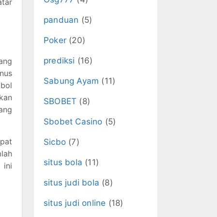
tar
panduan
(5)
Poker
(20)
prediksi
(16)
ang
onus
Sabung Ayam
(11)
bol
kan
SBOBET
(8)
ang
Sbobet Casino
(5)
apat
Sicbo
(7)
lah
situs bola
(11)
ini
situs judi bola
(8)
situs judi online
(18)