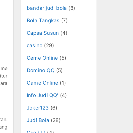
bandar judi bola
(8)
Bola Tangkas
(7)
Capsa Susun
(4)
casino
(29)
Ceme Online
(5)
game
Domino QQ
(5)
itur
Game Online
(1)
para
Info Judi QQ'
(4)
Joker123
(6)
kan.
Judi Bola
(28)
ang
Osg777
(4)