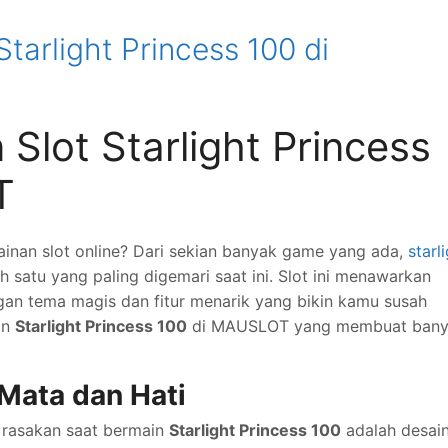
tarlight Princess 100 di
Slot Starlight Princess
T
ainan slot online? Dari sekian banyak game yang ada,
starl
satu yang paling digemari saat ini. Slot ini menawarkan
n tema magis dan fitur menarik yang bikin kamu susah
in
Starlight Princess 100
di MAUSLOT yang membuat ban
Mata dan Hati
 rasakan saat bermain
Starlight Princess 100
adalah desai