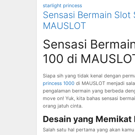
starlight princess
Sensasi Bermain Slot S
MAUSLOT
Sensasi Bermain 
100 di MAUSLO
Siapa sih yang tidak kenal dengan perm
princess 1000
di MAUSLOT menjadi salah 
pengalaman bermain yang berbeda denga
move on! Yuk, kita bahas sensasi berma
orang jatuh cinta.
Desain yang Memikat 
Salah satu hal pertama yang akan kamu