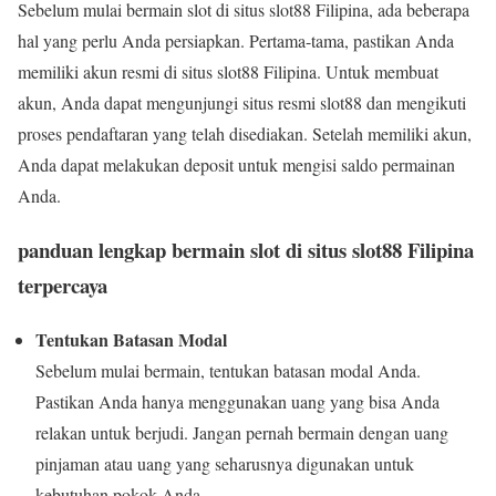
Sebelum mulai bermain slot di situs slot88 Filipina, ada beberapa
hal yang perlu Anda persiapkan. Pertama-tama, pastikan Anda
memiliki akun resmi di situs slot88 Filipina. Untuk membuat
akun, Anda dapat mengunjungi situs resmi slot88 dan mengikuti
proses pendaftaran yang telah disediakan. Setelah memiliki akun,
Anda dapat melakukan deposit untuk mengisi saldo permainan
Anda.
panduan lengkap bermain slot di situs slot88 Filipina
terpercaya
Tentukan Batasan Modal
Sebelum mulai bermain, tentukan batasan modal Anda.
Pastikan Anda hanya menggunakan uang yang bisa Anda
relakan untuk berjudi. Jangan pernah bermain dengan uang
pinjaman atau uang yang seharusnya digunakan untuk
kebutuhan pokok Anda.