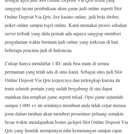
sanggup layani pembukaan akun game judi online seperti Slot
Online Deposit Via Qris, live kasino online, judi bola sbobet,
poker online sampai togel online. Kami memakai proses sekalian
server terbaik yang dulu pernah ada supaya sanggup memberi
pengalaman waktu bermain judi online yang terkesan di hati
beberapa pencinta judi di Indonesia.
Cukup hanya mendaftar 1 ID, anda bisa main di semua
permainan yang telah ada di situs kami. Sebagai situs judi Slot
Online Deposit Via Qris terpercaya dan terlengkap karena itu
tentu seluruh pemain yang sudah bergabung di sini dapat
mainkan dan tetapkan game seperti tekad. Opsi game sejumlah
sampai 1.000 ++ ini selainnya membuat anda tidak cepat merasa
jemu dalam taruhan akan memberi prosentase peluang semakin
besar waktu mendapatkan bonus jackpot Slot Online Deposit Via
Qris yang hendak mempunyai nilai kemenangan sampai capai