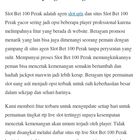
Slot Bet 100 Perak adalah agen
slot qris
dan situs Slot Bet 100
Perak gacor sering jadi opsi beberapa player professional karena
melimpahnya fitur yang berada di website. Beragam promosi
menarik yang lain bisa juga dimenangi seorang pemain dengan
gampang di situs agen Slot Bet 100 Perak tanpa perysratan yang
sulit. Mempunyai proses Slot Bet 100 Perak memungkinkannya
peman bisa mencetak kemenangan semakin bertambah dan
hadiah jackpot maxwin jadi lebih kerap. Beragam tipe permainan
slot uang asli menjadi opsi terbaik untuk raih keberhasilan besar
dalam sekejap dan sehari-harinya.
Kami memberi fitur terbaru untuk mengupdate setiap hari untuk
permainan tingkat rtp live slot tertinggi supaya kesempatan
mencetak kemenangan akan umum terjadi oleh player. Tidak
dapat disangkal melalui daftar situs rtp live Slot Bet 100 Perak