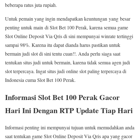
beberapa ratus juta rupiah.
Untuk pemain yang ingin mendapatkan keuntungan yang besar
penting untuk main di Slot Bet 100 Perak, karena semua game
Slot Online Deposit Via Qris di sini mempunyai winrate tertinggi
sampai 98%. Karena itu dapat dianda harus pastikan untuk
bermain judi slot di sini tentu cuan!!. Anda perlu siaga saat
tentukan situs judi untuk bermain, karena tidak semua agen judi
slot terpercaya. Ingat situs judi online slot paling terpercaya di
Indonesia cuma Slot Bet 100 Perak.
Informasi Slot Bet 100 Perak Gacor
Hari Ini Dengan RTP Update Tiap Hari
Informasi penting ini mempunyai tujuan untuk memudahkan anda
saat tentukan game Slot Online Deposit Via Qris apa yang gacor