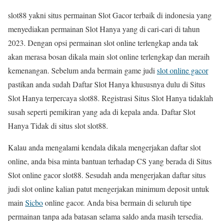
slot88 yakni situs permainan Slot Gacor terbaik di indonesia yang
menyediakan permainan Slot Hanya yang di cari-cari di tahun
2023. Dengan opsi permainan slot online terlengkap anda tak
akan merasa bosan dikala main slot online terlengkap dan meraih
kemenangan. Sebelum anda bermain game judi
slot online gacor
pastikan anda sudah Daftar Slot Hanya khususnya dulu di Situs
Slot Hanya terpercaya slot88. Registrasi Situs Slot Hanya tidaklah
susah seperti pemikiran yang ada di kepala anda. Daftar Slot
Hanya Tidak di situs slot slot88.
Kalau anda mengalami kendala dikala mengerjakan daftar slot
online, anda bisa minta bantuan terhadap CS yang berada di Situs
Slot online gacor slot88. Sesudah anda mengerjakan daftar situs
judi slot online kalian patut mengerjakan minimum deposit untuk
main
Sicbo
online gacor. Anda bisa bermain di seluruh tipe
permainan tanpa ada batasan selama saldo anda masih tersedia.