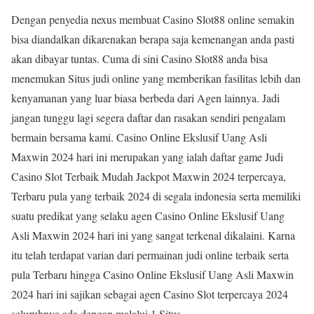
Dengan penyedia nexus membuat Casino Slot88 online semakin
bisa diandalkan dikarenakan berapa saja kemenangan anda pasti
akan dibayar tuntas. Cuma di sini Casino Slot88 anda bisa
menemukan Situs judi online yang memberikan fasilitas lebih dan
kenyamanan yang luar biasa berbeda dari Agen lainnya. Jadi
jangan tunggu lagi segera daftar dan rasakan sendiri pengalam
bermain bersama kami. Casino Online Ekslusif Uang Asli
Maxwin 2024 hari ini merupakan yang ialah daftar game Judi
Casino Slot Terbaik Mudah Jackpot Maxwin 2024 terpercaya,
Terbaru pula yang terbaik 2024 di segala indonesia serta memiliki
suatu predikat yang selaku agen Casino Online Ekslusif Uang
Asli Maxwin 2024 hari ini yang sangat terkenal dikalaini. Karna
itu telah terdapat varian dari permainan judi online terbaik serta
pula Terbaru hingga Casino Online Ekslusif Uang Asli Maxwin
2024 hari ini sajikan sebagai agen Casino Slot terpercaya 2024
seluruhnya ada dengan malalui 1 Situs