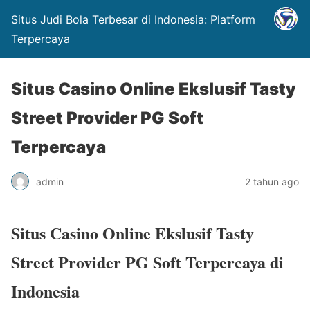
Situs Judi Bola Terbesar di Indonesia: Platform
Terpercaya
Situs Casino Online Ekslusif Tasty
Street Provider PG Soft
Terpercaya
admin
2 tahun ago
Situs Casino Online Ekslusif Tasty
Street Provider PG Soft Terpercaya di
Indonesia