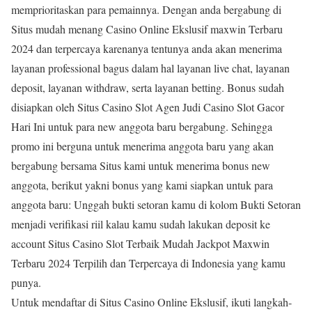
memprioritaskan para pemainnya. Dengan anda bergabung di
Situs mudah menang Casino Online Ekslusif maxwin Terbaru
2024 dan terpercaya karenanya tentunya anda akan menerima
layanan professional bagus dalam hal layanan live chat, layanan
deposit, layanan withdraw, serta layanan betting. Bonus sudah
disiapkan oleh Situs Casino Slot Agen Judi Casino Slot Gacor
Hari Ini untuk para new anggota baru bergabung. Sehingga
promo ini berguna untuk menerima anggota baru yang akan
bergabung bersama Situs kami untuk menerima bonus new
anggota, berikut yakni bonus yang kami siapkan untuk para
anggota baru: Unggah bukti setoran kamu di kolom Bukti Setoran
menjadi verifikasi riil kalau kamu sudah lakukan deposit ke
account Situs Casino Slot Terbaik Mudah Jackpot Maxwin
Terbaru 2024 Terpilih dan Terpercaya di Indonesia yang kamu
punya.
Untuk mendaftar di Situs Casino Online Ekslusif, ikuti langkah-