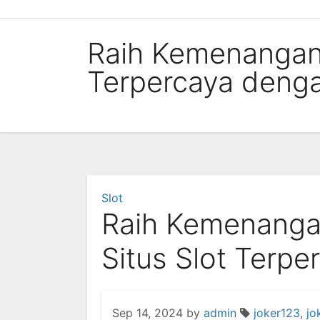
Skip
to
Raih Kemenangan 
content
Terpercaya deng
Slot
Raih Kemenanga
Situs Slot Terp
Sep 14, 2024
by
admin
joker123
,
jo