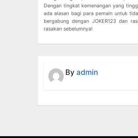
Dengan tingkat kemenangan yang tingg
ada alasan bagi para pemain untuk tida
bergabung dengan JOKER123 dan rasa
rasakan sebelumnya!
By
admin