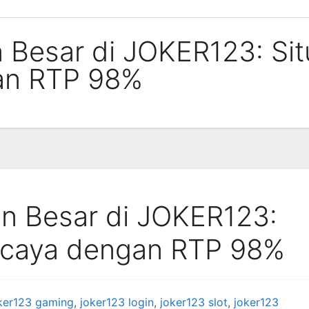
Besar di JOKER123: Sit
an RTP 98%
n Besar di JOKER123:
ercaya dengan RTP 98%
ker123 gaming
,
joker123 login
,
joker123 slot
,
joker123