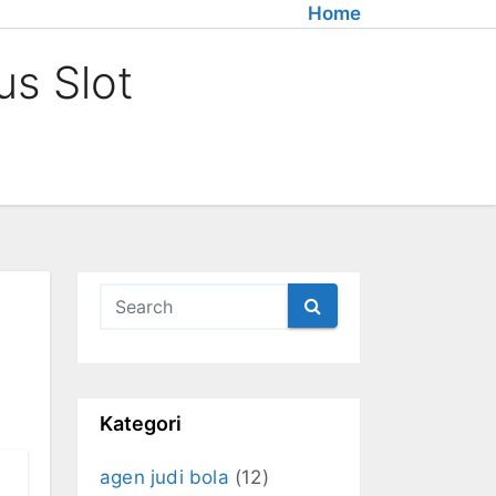
Home
us Slot
Kategori
agen judi bola
(12)