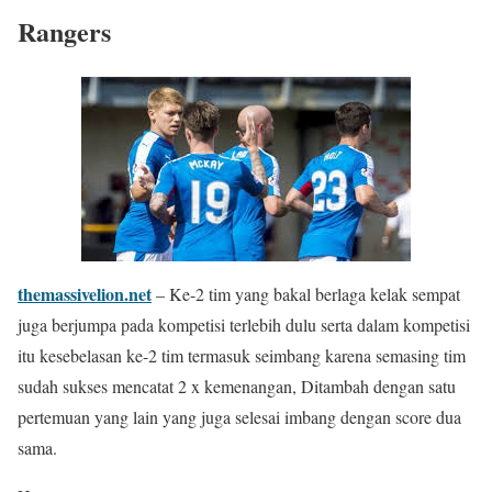
Rangers
themassivelion.net
– Ke-2 tim yang bakal berlaga kelak sempat
juga berjumpa pada kompetisi terlebih dulu serta dalam kompetisi
itu kesebelasan ke-2 tim termasuk seimbang karena semasing tim
sudah sukses mencatat 2 x kemenangan, Ditambah dengan satu
pertemuan yang lain yang juga selesai imbang dengan score dua
sama.