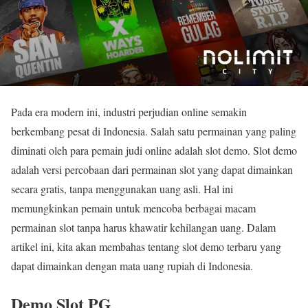
Pada era modern ini, industri perjudian online semakin
berkembang pesat di Indonesia. Salah satu permainan yang paling
diminati oleh para pemain judi online adalah slot demo. Slot demo
adalah versi percobaan dari permainan slot yang dapat dimainkan
secara gratis, tanpa menggunakan uang asli. Hal ini
memungkinkan pemain untuk mencoba berbagai macam
permainan slot tanpa harus khawatir kehilangan uang. Dalam
artikel ini, kita akan membahas tentang slot demo terbaru yang
dapat dimainkan dengan mata uang rupiah di Indonesia.
Demo Slot PG