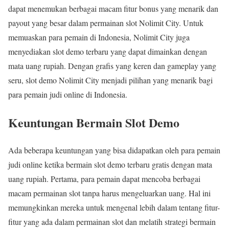
dapat menemukan berbagai macam fitur bonus yang menarik dan
payout yang besar dalam permainan slot Nolimit City. Untuk
memuaskan para pemain di Indonesia, Nolimit City juga
menyediakan slot demo terbaru yang dapat dimainkan dengan
mata uang rupiah. Dengan grafis yang keren dan gameplay yang
seru, slot demo Nolimit City menjadi pilihan yang menarik bagi
para pemain judi online di Indonesia.
Keuntungan Bermain Slot Demo
Ada beberapa keuntungan yang bisa didapatkan oleh para pemain
judi online ketika bermain slot demo terbaru gratis dengan mata
uang rupiah. Pertama, para pemain dapat mencoba berbagai
macam permainan slot tanpa harus mengeluarkan uang. Hal ini
memungkinkan mereka untuk mengenal lebih dalam tentang fitur-
fitur yang ada dalam permainan slot dan melatih strategi bermain