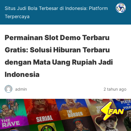
Situs Judi Bola Terbesar di Indonesia: Platform
Terpercaya
Permainan Slot Demo Terbaru
Gratis: Solusi Hiburan Terbaru
dengan Mata Uang Rupiah Jadi
Indonesia
admin
2 tahun ago