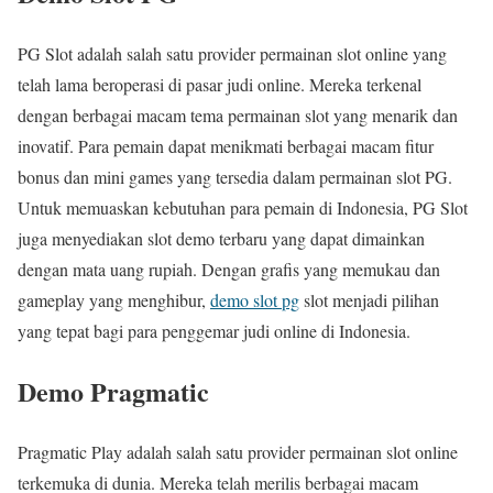
PG Slot adalah salah satu provider permainan slot online yang
telah lama beroperasi di pasar judi online. Mereka terkenal
dengan berbagai macam tema permainan slot yang menarik dan
inovatif. Para pemain dapat menikmati berbagai macam fitur
bonus dan mini games yang tersedia dalam permainan slot PG.
Untuk memuaskan kebutuhan para pemain di Indonesia, PG Slot
juga menyediakan slot demo terbaru yang dapat dimainkan
dengan mata uang rupiah. Dengan grafis yang memukau dan
gameplay yang menghibur,
demo slot pg
slot menjadi pilihan
yang tepat bagi para penggemar judi online di Indonesia.
Demo Pragmatic
Pragmatic Play adalah salah satu provider permainan slot online
terkemuka di dunia. Mereka telah merilis berbagai macam