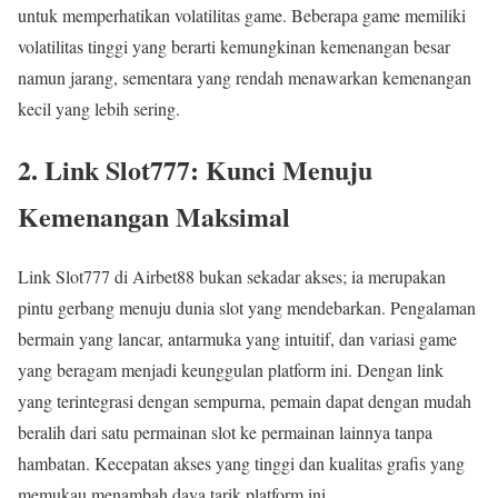
untuk memperhatikan volatilitas game. Beberapa game memiliki
volatilitas tinggi yang berarti kemungkinan kemenangan besar
namun jarang, sementara yang rendah menawarkan kemenangan
kecil yang lebih sering.
2. Link Slot777: Kunci Menuju
Kemenangan Maksimal
Link Slot777 di Airbet88 bukan sekadar akses; ia merupakan
pintu gerbang menuju dunia slot yang mendebarkan. Pengalaman
bermain yang lancar, antarmuka yang intuitif, dan variasi game
yang beragam menjadi keunggulan platform ini. Dengan link
yang terintegrasi dengan sempurna, pemain dapat dengan mudah
beralih dari satu permainan slot ke permainan lainnya tanpa
hambatan. Kecepatan akses yang tinggi dan kualitas grafis yang
memukau menambah daya tarik platform ini.