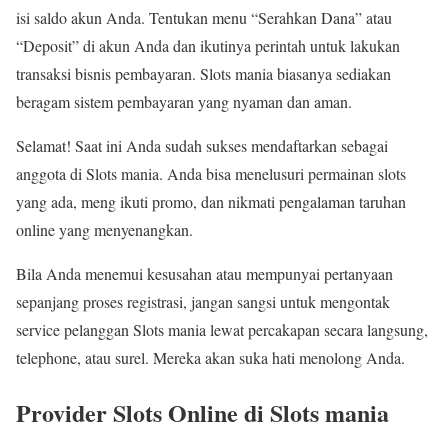
isi saldo akun Anda. Tentukan menu “Serahkan Dana” atau
“Deposit” di akun Anda dan ikutinya perintah untuk lakukan
transaksi bisnis pembayaran. Slots mania biasanya sediakan
beragam sistem pembayaran yang nyaman dan aman.
Selamat! Saat ini Anda sudah sukses mendaftarkan sebagai
anggota di Slots mania. Anda bisa menelusuri permainan slots
yang ada, meng ikuti promo, dan nikmati pengalaman taruhan
online yang menyenangkan.
Bila Anda menemui kesusahan atau mempunyai pertanyaan
sepanjang proses registrasi, jangan sangsi untuk mengontak
service pelanggan Slots mania lewat percakapan secara langsung,
telephone, atau surel. Mereka akan suka hati menolong Anda.
Provider Slots Online di Slots mania