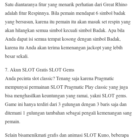
Satu diantaranya fitur yang menarik perhatian dari Great Rhino
adalah fitur Respinnya. Bila pemain mendapat 6 simbol badak
yang bersusun, karena itu pemain itu akan masuk set respin yang
akan hilangkan semua simbol kecuali simbol Badak. Apa bila
Anda dapat isi semua tempat kosong dengan simbol Badak,
karena itu Anda akan terima kemenangan jackopt yang lebih
besar sekali.
7. Akun SLOT Gratis SLOT Gems
Anda pecinta slot classic? Tenang saja karena Pragmatic
mempunyai permainan SLOT Pragmatic Play classic yang juga
bisa menghasilkan keuntungan yang ramai, yakni SLOT gems.
Game ini hanya terdiri dari 3 gulungan dengan 3 baris saja dan
ditemani 1 gulungan tambahan sebagai pengali kemenangan sang
pemain.
Selain bisamenikmati grafis dan animasi SLOT Kuno, beberapa