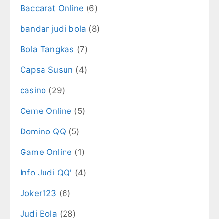
Baccarat Online
(6)
bandar judi bola
(8)
Bola Tangkas
(7)
Capsa Susun
(4)
casino
(29)
Ceme Online
(5)
Domino QQ
(5)
Game Online
(1)
Info Judi QQ'
(4)
Joker123
(6)
Judi Bola
(28)