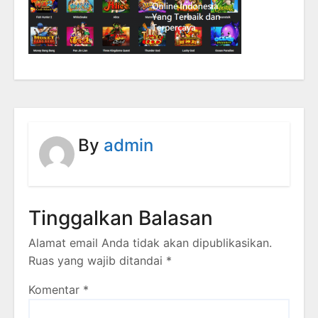
By
admin
Tinggalkan Balasan
Alamat email Anda tidak akan dipublikasikan.
Ruas yang wajib ditandai
*
Komentar
*