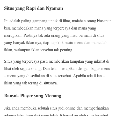
Situs yang Rapi dan Nyaman
Ini adalah paling gampang untuk di lihat, malahan orang biasapun
bisa membedakan mana yang terpercaya dan mana yang
merugikan. Pastinya tak ada orang yang mau bermain di situs
yang banyak iklan nya, tiap-tiap klik suatu menu dan munculah
iklan, walaupun iklan tersebut tak penting.
Situs yang terpercaya pasti memberikan tampilan yang nikmat di
lihat oleh segala orang. Dan telah merapikan dengan bagus menu
– menu yang di sediakan di situs tersebut. Apabila ada iklan –
iklan yang tak terang di situsnya.
Banyak Player yang Menang
Jika anda membuka sebuah situs judi online dan memperhatikan
adanya tabel transaksi yang telah di bayarkan oleh situs tersebut