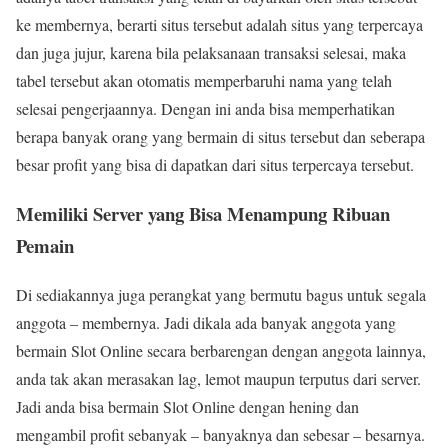
ke membernya, berarti situs tersebut adalah situs yang terpercaya
dan juga jujur, karena bila pelaksanaan transaksi selesai, maka
tabel tersebut akan otomatis memperbaruhi nama yang telah
selesai pengerjaannya. Dengan ini anda bisa memperhatikan
berapa banyak orang yang bermain di situs tersebut dan seberapa
besar profit yang bisa di dapatkan dari situs terpercaya tersebut.
Memiliki Server yang Bisa Menampung Ribuan
Pemain
Di sediakannya juga perangkat yang bermutu bagus untuk segala
anggota – membernya. Jadi dikala ada banyak anggota yang
bermain Slot Online secara berbarengan dengan anggota lainnya,
anda tak akan merasakan lag, lemot maupun terputus dari server.
Jadi anda bisa bermain Slot Online dengan hening dan
mengambil profit sebanyak – banyaknya dan sebesar – besarnya.