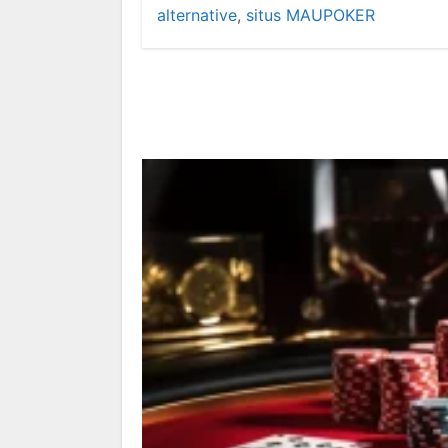
alternative
,
situs MAUPOKER