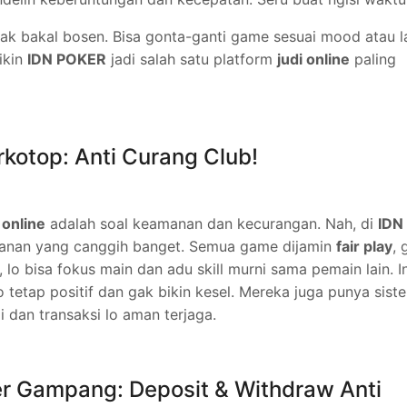
gak bakal bosen. Bisa gonta-ganti game sesuai mood atau l
ikin
IDN POKER
jadi salah satu platform
judi online
paling
kotop: Anti Curang Club!
 online
adalah soal keamanan dan kecurangan. Nah, di
IDN
manan yang canggih banget. Semua game dijamin
fair play
, 
 lo bisa fokus main dan adu skill murni sama pemain lain. In
o tetap positif dan gak bikin kesel. Mereka juga punya sist
i dan transaksi lo aman terjaga.
per Gampang: Deposit & Withdraw Anti