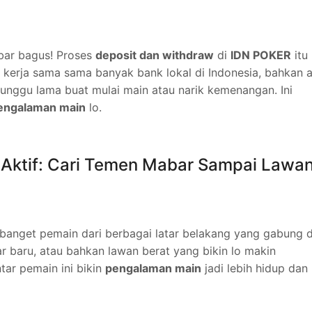
abar bagus! Proses
deposit dan withdraw
di
IDN POKER
itu
kerja sama sama banyak bank lokal di Indonesia, bahkan 
u nunggu lama buat mulai main atau narik kemenangan. Ini
engalaman main
lo.
 Aktif: Cari Temen Mabar Sampai Lawa
 banget pemain dari berbagai latar belakang yang gabung d
r baru, atau bahkan lawan berat yang bikin lo makin
ntar pemain ini bikin
pengalaman main
jadi lebih hidup dan