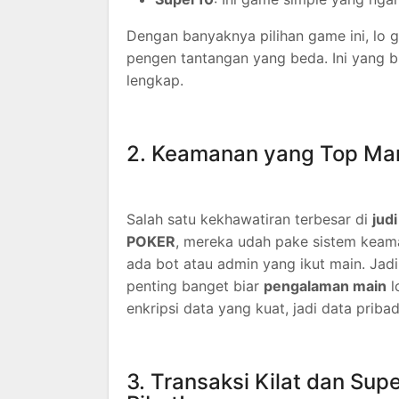
Dengan banyaknya pilihan game ini, lo 
pengen tantangan yang beda. Ini yang b
lengkap.
2. Keamanan yang Top Mar
Salah satu kekhawatiran terbesar di
judi
POKER
, mereka udah pake sistem kea
ada bot atau admin yang ikut main. Jadi,
penting banget biar
pengalaman main
l
enkripsi data yang kuat, jadi data pribad
3. Transaksi Kilat dan Su