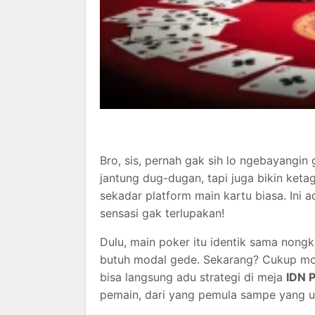
Bro, sis, pernah gak sih lo ngebayangi
jantung dug-dugan, tapi juga bikin ket
sekadar platform main kartu biasa. Ini 
sensasi gak terlupakan!
Dulu, main poker itu identik sama nongk
butuh modal gede. Sekarang? Cukup moda
bisa langsung adu strategi di meja
IDN 
pemain, dari yang pemula sampe yang ud