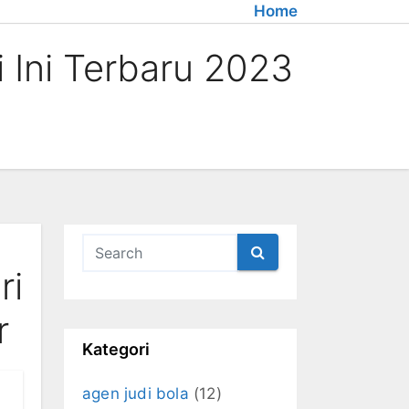
Home
i Ini Terbaru 2023
ri
r
Kategori
agen judi bola
(12)