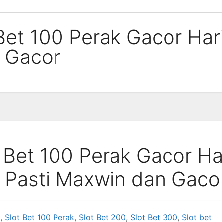
 Bet 100 Perak Gacor Har
 Gacor
t Bet 100 Perak Gacor Ha
3 Pasti Maxwin dan Gaco
0
,
Slot Bet 100 Perak
,
Slot Bet 200
,
Slot Bet 300
,
Slot bet