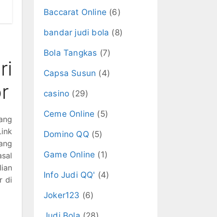
Baccarat Online
(6)
bandar judi bola
(8)
Bola Tangkas
(7)
ri
Capsa Susun
(4)
r
casino
(29)
Ceme Online
(5)
ang
ink
Domino QQ
(5)
yang
Game Online
(1)
asal
lian
Info Judi QQ'
(4)
r di
Joker123
(6)
Judi Bola
(28)