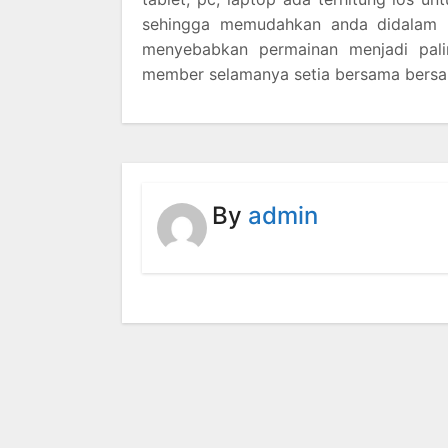
sehingga memudahkan anda didalam 
menyebabkan permainan menjadi pali
member selamanya setia bersama bersam
By
admin