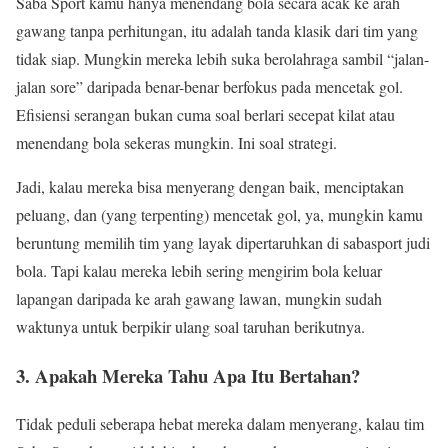
Saba Sport kamu hanya menendang bola secara acak ke arah
gawang tanpa perhitungan, itu adalah tanda klasik dari tim yang
tidak siap. Mungkin mereka lebih suka berolahraga sambil “jalan-
jalan sore” daripada benar-benar berfokus pada mencetak gol.
Efisiensi serangan bukan cuma soal berlari secepat kilat atau
menendang bola sekeras mungkin. Ini soal strategi.
Jadi, kalau mereka bisa menyerang dengan baik, menciptakan
peluang, dan (yang terpenting) mencetak gol, ya, mungkin kamu
beruntung memilih tim yang layak dipertaruhkan di sabasport judi
bola. Tapi kalau mereka lebih sering mengirim bola keluar
lapangan daripada ke arah gawang lawan, mungkin sudah
waktunya untuk berpikir ulang soal taruhan berikutnya.
3. Apakah Mereka Tahu Apa Itu Bertahan?
Tidak peduli seberapa hebat mereka dalam menyerang, kalau tim