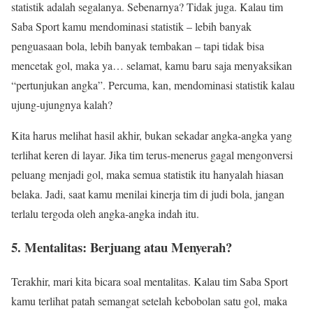
statistik adalah segalanya. Sebenarnya? Tidak juga. Kalau tim
Saba Sport kamu mendominasi statistik – lebih banyak
penguasaan bola, lebih banyak tembakan – tapi tidak bisa
mencetak gol, maka ya… selamat, kamu baru saja menyaksikan
“pertunjukan angka”. Percuma, kan, mendominasi statistik kalau
ujung-ujungnya kalah?
Kita harus melihat hasil akhir, bukan sekadar angka-angka yang
terlihat keren di layar. Jika tim terus-menerus gagal mengonversi
peluang menjadi gol, maka semua statistik itu hanyalah hiasan
belaka. Jadi, saat kamu menilai kinerja tim di judi bola, jangan
terlalu tergoda oleh angka-angka indah itu.
5. Mentalitas: Berjuang atau Menyerah?
Terakhir, mari kita bicara soal mentalitas. Kalau tim Saba Sport
kamu terlihat patah semangat setelah kebobolan satu gol, maka