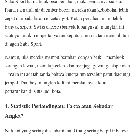
Saba Sport kamu tidak bisa bertahan, maka semuanya sia-sia.
Ibarat menaruh air di ember bocor, mereka akan kebobolan lebih
cepat daripada bisa mencetak gol. Kalau pertahanan tim lebih
banyak seperti Swiss cheese (banyak lubangnya), mungkin ini
saatnya untuk mempertanyakan keputusanmu dalam memilih tim
di agen Saba Sport.
Namun, jika mereka mampu bertahan dengan baik – memblok
serangan lawan, menutup celah, dan menjaga gawang tetap aman
– maka ini adalah tanda bahwa kinerja tim tersebut patut diacungi
jempol. Dan hey, mungkin kali ini mereka layak kamu
pertaruhkan di situs judi bola.
4. Statistik Pertandingan: Fakta atau Sekadar
Angka?
Nah, ini yang sering disalahartikan. Orang sering berpikir bahwa