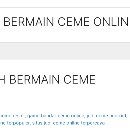
 BERMAIN CEME ONLI
 BERMAIN CEME
 ceme resmi
,
game bandar ceme online
,
judi ceme android
,
ine terpopuler
,
situs judi ceme online terpercaya