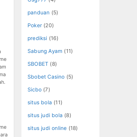
i
panduan
(5)
Poker
(20)
prediksi
(16)
Sabung Ayam
(11)
n
eme
SBOBET
(8)
lam
ima
Sbobet Casino
(5)
ah.
Sicbo
(7)
situs bola
(11)
situs judi bola
(8)
eme
situs judi online
(18)
Cara