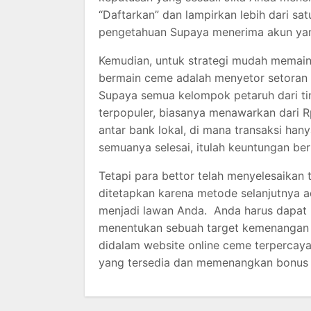
“Daftarkan” dan lampirkan lebih dari sa
pengetahuan Supaya menerima akun yan
Kemudian, untuk strategi mudah memai
bermain ceme adalah menyetor setoran
Supaya semua kelompok petaruh dari tin
terpopuler, biasanya menawarkan dari R
antar bank lokal, di mana transaksi han
semuanya selesai, itulah keuntungan ber
Tetapi para bettor telah menyelesaikan
ditetapkan karena metode selanjutnya a
menjadi lawan Anda. Anda harus dapat
menentukan sebuah target kemenangan 
didalam website online ceme terperca
yang tersedia dan memenangkan bonus da