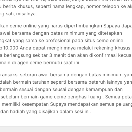
tu berita khusus, seperti nama lengkap, nomor telepon ke a
g sah, misalnya.
nkan ceme online yang harus dipertimbangkan Supaya dapa
 awal bersama dengan batas minimum yang ditetapkan
gkat yang sama ke profesional pada situs ceme online
p.10.000 Anda dapat mengirimnya melalui rekening khusus
ya berlangsung sekitar 3 menit dan akan dikonfirmasi kecual
main di agen ceme bermutu saat ini.
 transaksi setoran awal bersama dengan batas minimum ya
dalah bermain taruhan seperti bersama petaruh lainnya ya
 bermain sesuai dengan seusai dengan kemampuan dan
sebelum bermain game ceme penghasil uang . Semua peta
ya memiliki kesempatan Supaya mendapatkan semua peluan
n hadiah yang disajikan dalam sesi ini.