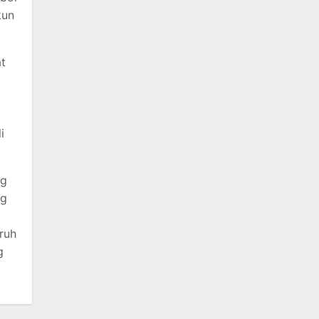
kun
t
i
ng
ng
ruh
g