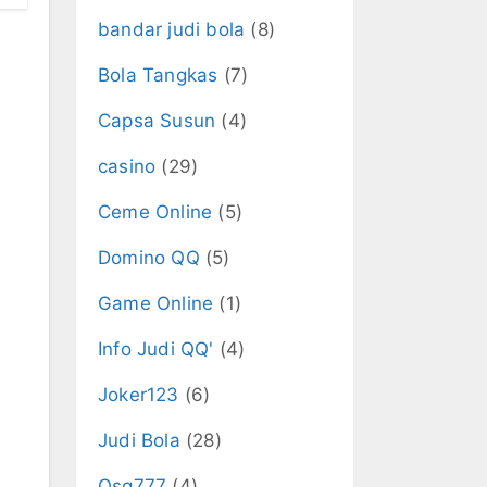
bandar judi bola
(8)
Bola Tangkas
(7)
Capsa Susun
(4)
casino
(29)
Ceme Online
(5)
Domino QQ
(5)
Game Online
(1)
Info Judi QQ'
(4)
Joker123
(6)
Judi Bola
(28)
Osg777
(4)