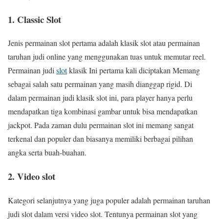
1. Classic Slot
Jenis permainan slot pertama adalah klasik slot atau permainan
taruhan judi online yang menggunakan tuas untuk memutar reel.
Permainan judi
slot
klasik Ini pertama kali diciptakan Memang
sebagai salah satu permainan yang masih dianggap rigid. Di
dalam permainan judi klasik slot ini, para player hanya perlu
mendapatkan tiga kombinasi gambar untuk bisa mendapatkan
jackpot. Pada zaman dulu permainan slot ini memang sangat
terkenal dan populer dan biasanya memiliki berbagai pilihan
angka serta buah-buahan.
2. Video slot
Kategori selanjutnya yang juga populer adalah permainan taruhan
judi slot dalam versi video slot. Tentunya permainan slot yang