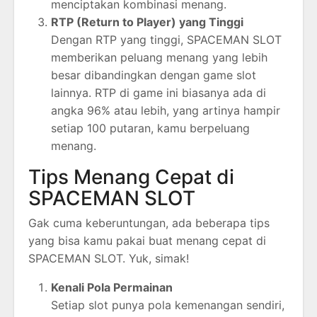
menciptakan kombinasi menang.
RTP (Return to Player) yang Tinggi
Dengan RTP yang tinggi, SPACEMAN SLOT
memberikan peluang menang yang lebih
besar dibandingkan dengan game slot
lainnya. RTP di game ini biasanya ada di
angka 96% atau lebih, yang artinya hampir
setiap 100 putaran, kamu berpeluang
menang.
Tips Menang Cepat di
SPACEMAN SLOT
Gak cuma keberuntungan, ada beberapa tips
yang bisa kamu pakai buat menang cepat di
SPACEMAN SLOT. Yuk, simak!
Kenali Pola Permainan
Setiap slot punya pola kemenangan sendiri,