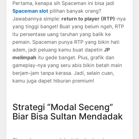
Pertama, kenapa sih Spaceman ini bisa jadi
Spaceman slot
pilihan banyak orang?
Jawabannya simple:
return to player (RTP)
-nya
yang tinggi banget! Buat yang belum ngeh, RTP
itu persentase uang taruhan yang balik ke
pemain. Spaceman punya RTP yang bikin hati
adem, jadi peluang kamu buat dapetin
JP
melimpah
itu gede banget. Plus, grafik dan
gameplay-nya yang seru abis bikin betah main
berjam-jam tanpa kerasa. Jadi, selain cuan,
kamu juga dapet hiburan premium!
Strategi “Modal Seceng”
Biar Bisa Sultan Mendadak