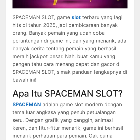
SPACEMAN SLOT, game
slot
terbaru yang lagi
hits di tahun 2025, jadi pembicaraan banyak
orang. Banyak pemain yang udah coba
peruntungan di game ini, dan yang menarik, ada
banyak cerita tentang pemain yang berhasil
meraih jackpot besar. Nah, buat kamu yang
pengen tahu cara menang cepat dan gacor di
SPACEMAN SLOT, simak panduan lengkapnya di
bawah ini!
Apa Itu SPACEMAN SLOT?
SPACEMAN
adalah game slot modern dengan
tema luar angkasa yang penuh petualangan
seru. Dengan grafik yang canggih, animasi
keren, dan fitur-fitur menarik, game ini berhasil
menarik perhatian para pemain. Gak cuma