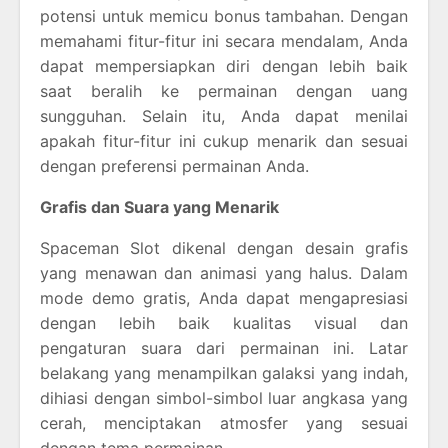
potensi untuk memicu bonus tambahan. Dengan
memahami fitur-fitur ini secara mendalam, Anda
dapat mempersiapkan diri dengan lebih baik
saat beralih ke permainan dengan uang
sungguhan. Selain itu, Anda dapat menilai
apakah fitur-fitur ini cukup menarik dan sesuai
dengan preferensi permainan Anda.
Grafis dan Suara yang Menarik
Spaceman Slot dikenal dengan desain grafis
yang menawan dan animasi yang halus. Dalam
mode demo gratis, Anda dapat mengapresiasi
dengan lebih baik kualitas visual dan
pengaturan suara dari permainan ini. Latar
belakang yang menampilkan galaksi yang indah,
dihiasi dengan simbol-simbol luar angkasa yang
cerah, menciptakan atmosfer yang sesuai