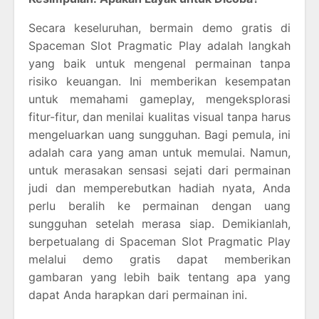
Secara keseluruhan, bermain demo gratis di
Spaceman Slot Pragmatic Play adalah langkah
yang baik untuk mengenal permainan tanpa
risiko keuangan. Ini memberikan kesempatan
untuk memahami gameplay, mengeksplorasi
fitur-fitur, dan menilai kualitas visual tanpa harus
mengeluarkan uang sungguhan. Bagi pemula, ini
adalah cara yang aman untuk memulai. Namun,
untuk merasakan sensasi sejati dari permainan
judi dan memperebutkan hadiah nyata, Anda
perlu beralih ke permainan dengan uang
sungguhan setelah merasa siap. Demikianlah,
berpetualang di Spaceman Slot Pragmatic Play
melalui demo gratis dapat memberikan
gambaran yang lebih baik tentang apa yang
dapat Anda harapkan dari permainan ini.