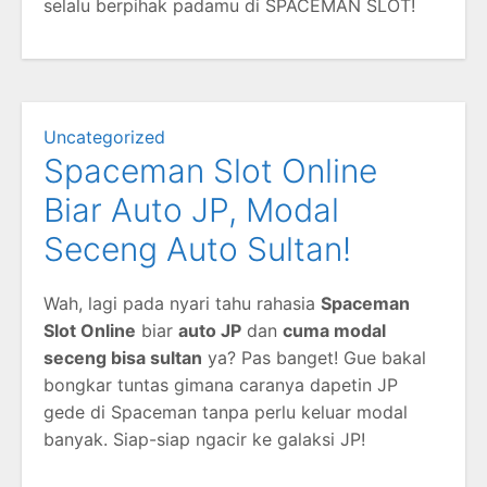
selalu berpihak padamu di SPACEMAN SLOT!
Uncategorized
Spaceman Slot Online
Biar Auto JP, Modal
Seceng Auto Sultan!
Wah, lagi pada nyari tahu rahasia
Spaceman
Slot Online
biar
auto JP
dan
cuma modal
seceng bisa sultan
ya? Pas banget! Gue bakal
bongkar tuntas gimana caranya dapetin JP
gede di Spaceman tanpa perlu keluar modal
banyak. Siap-siap ngacir ke galaksi JP!