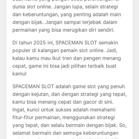
dunia slot online. Jangan lupa, selain strategi
dan keberuntungan, yang penting adalah main
dengan bijak. Jangan sampai terjebak dalam
permainan yang bisa merugikan diri sendiri.
Di tahun 2025 ini, SPACEMAN SLOT semakin
populer di kalangan pemain slot online. Jadi,
kalau kamu mau ikut tren dan pengen menang
cepat, game ini bisa jadi pilihan terbaik buat
kamu!
SPACEMAN SLOT adalah game slot yang penuh
dengan kejutan, dan dengan strategi yang tepat,
kamu bisa menang cepat dan gacor di sini.
Ingat, kunci untuk sukses adalah memahami
fitur-fitur permainan, menggunakan strategi
yang tepat, dan selalu bermain dengan bijak. So,
selamat bermain dan semoga keberuntungan