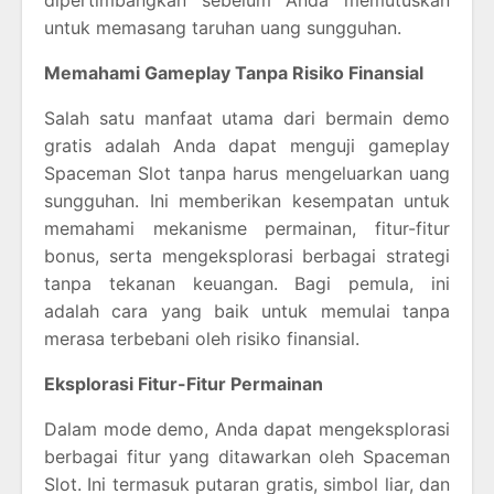
dipertimbangkan sebelum Anda memutuskan
untuk memasang taruhan uang sungguhan.
Memahami Gameplay Tanpa Risiko Finansial
Salah satu manfaat utama dari bermain demo
gratis adalah Anda dapat menguji gameplay
Spaceman Slot tanpa harus mengeluarkan uang
sungguhan. Ini memberikan kesempatan untuk
memahami mekanisme permainan, fitur-fitur
bonus, serta mengeksplorasi berbagai strategi
tanpa tekanan keuangan. Bagi pemula, ini
adalah cara yang baik untuk memulai tanpa
merasa terbebani oleh risiko finansial.
Eksplorasi Fitur-Fitur Permainan
Dalam mode demo, Anda dapat mengeksplorasi
berbagai fitur yang ditawarkan oleh Spaceman
Slot. Ini termasuk putaran gratis, simbol liar, dan