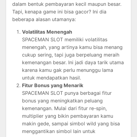
dalam bentuk pembayaran kecil maupun besar.
Tapi, kenapa game ini bisa gacor? Ini dia
beberapa alasan utamanya:
Volatilitas Menengah
SPACEMAN SLOT memiliki volatilitas
menengah, yang artinya kamu bisa menang
cukup sering, tapi juga berpeluang meraih
kemenangan besar. Ini jadi daya tarik utama
karena kamu gak perlu menunggu lama
untuk mendapatkan hasil.
Fitur Bonus yang Menarik
SPACEMAN SLOT punya berbagai fitur
bonus yang meningkatkan peluang
kemenangan. Mulai dari fitur re-spin,
multiplier yang bikin pembayaran kamu
makin gede, sampai simbol wild yang bisa
menggantikan simbol lain untuk