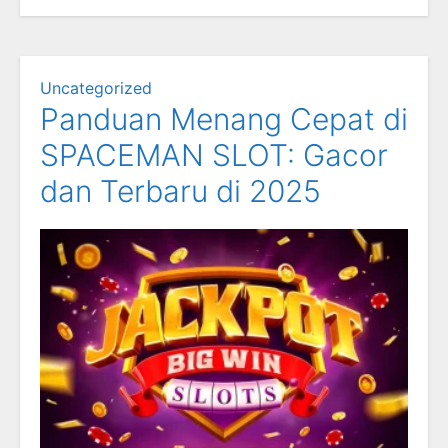
Uncategorized
Panduan Menang Cepat di
SPACEMAN SLOT: Gacor
dan Terbaru di 2025