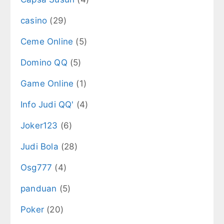
casino
(29)
Ceme Online
(5)
Domino QQ
(5)
Game Online
(1)
Info Judi QQ'
(4)
Joker123
(6)
Judi Bola
(28)
Osg777
(4)
panduan
(5)
Poker
(20)