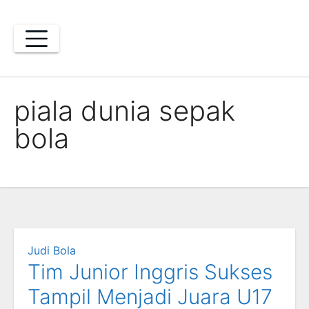
Skip
to
content
piala dunia sepak
bola
Judi Bola
Tim Junior Inggris Sukses
Tampil Menjadi Juara U17