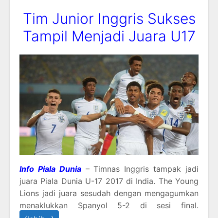
Tim Junior Inggris Sukses
Tampil Menjadi Juara U17
Info Piala Dunia
– Timnas Inggris tampak jadi
juara Piala Dunia U-17 2017 di India. The Young
Lions jadi juara sesudah dengan mengagumkan
menaklukkan Spanyol 5-2 di sesi final.