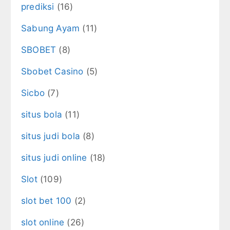
prediksi
(16)
Sabung Ayam
(11)
SBOBET
(8)
Sbobet Casino
(5)
Sicbo
(7)
situs bola
(11)
situs judi bola
(8)
situs judi online
(18)
Slot
(109)
slot bet 100
(2)
slot online
(26)