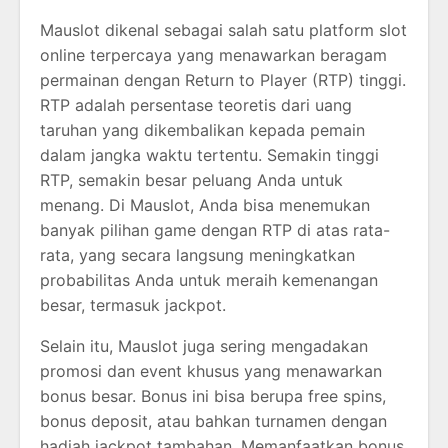
Mauslot dikenal sebagai salah satu platform slot
online terpercaya yang menawarkan beragam
permainan dengan Return to Player (RTP) tinggi.
RTP adalah persentase teoretis dari uang
taruhan yang dikembalikan kepada pemain
dalam jangka waktu tertentu. Semakin tinggi
RTP, semakin besar peluang Anda untuk
menang. Di Mauslot, Anda bisa menemukan
banyak pilihan game dengan RTP di atas rata-
rata, yang secara langsung meningkatkan
probabilitas Anda untuk meraih kemenangan
besar, termasuk jackpot.
Selain itu, Mauslot juga sering mengadakan
promosi dan event khusus yang menawarkan
bonus besar. Bonus ini bisa berupa free spins,
bonus deposit, atau bahkan turnamen dengan
hadiah jackpot tambahan. Memanfaatkan bonus