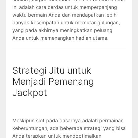
ini adalah cara cerdas untuk memperpanjang
waktu bermain Anda dan mendapatkan lebih
banyak kesempatan untuk memutar gulungan,
yang pada akhirnya meningkatkan peluang
Anda untuk memenangkan hadiah utama.
Strategi Jitu untuk
Menjadi Pemenang
Jackpot
Meskipun slot pada dasarnya adalah permainan
keberuntungan, ada beberapa strategi yang bisa
Anda terapkan untuk mengoptimalkan