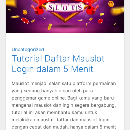
Uncategorized
Tutorial Daftar Mauslot
Login dalam 5 Menit
Mauslot menjadi salah satu platform permainan
yang sedang banyak dicari oleh para
penggemar game online. Bagi kamu yang baru
mengenal mauslot dan ingin segera bergabung,
tutorial ini akan membantu kamu untuk
melakukan mauslot daftar dan mauslot login
dengan cepat dan mudah, hanya dalam 5 menit