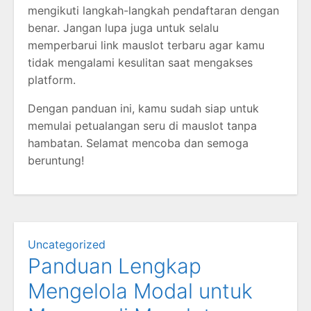
mengikuti langkah-langkah pendaftaran dengan
benar. Jangan lupa juga untuk selalu
memperbarui link mauslot terbaru agar kamu
tidak mengalami kesulitan saat mengakses
platform.
Dengan panduan ini, kamu sudah siap untuk
memulai petualangan seru di mauslot tanpa
hambatan. Selamat mencoba dan semoga
beruntung!
Uncategorized
Panduan Lengkap
Mengelola Modal untuk