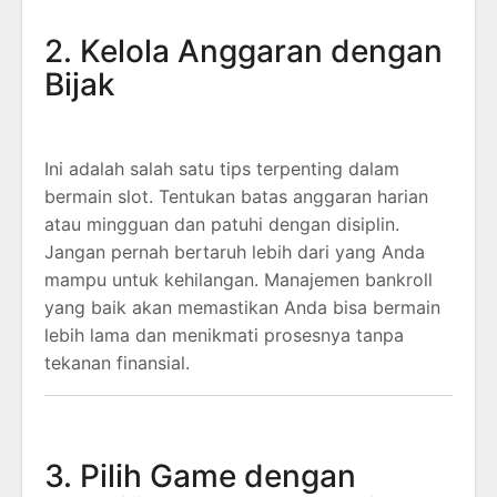
2. Kelola Anggaran dengan
Bijak
Ini adalah salah satu tips terpenting dalam
bermain slot. Tentukan batas anggaran harian
atau mingguan dan patuhi dengan disiplin.
Jangan pernah bertaruh lebih dari yang Anda
mampu untuk kehilangan. Manajemen bankroll
yang baik akan memastikan Anda bisa bermain
lebih lama dan menikmati prosesnya tanpa
tekanan finansial.
3. Pilih Game dengan