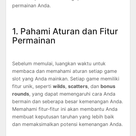
permainan Anda.
1. Pahami Aturan dan Fitur
Permainan
Sebelum memulai, luangkan waktu untuk
membaca dan memahami aturan setiap game
slot yang Anda mainkan. Setiap game memiliki
fitur unik, seperti
wilds
,
scatters
, dan
bonus
rounds
, yang dapat memengaruhi cara Anda
bermain dan seberapa besar kemenangan Anda.
Memahami fitur-fitur ini akan membantu Anda
membuat keputusan taruhan yang lebih baik
dan memaksimalkan potensi kemenangan Anda.