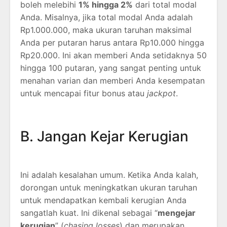
boleh melebihi
1% hingga 2%
dari total modal
Anda. Misalnya, jika total modal Anda adalah
Rp1.000.000, maka ukuran taruhan maksimal
Anda per putaran harus antara Rp10.000 hingga
Rp20.000. Ini akan memberi Anda setidaknya 50
hingga 100 putaran, yang sangat penting untuk
menahan varian dan memberi Anda kesempatan
untuk mencapai fitur bonus atau
jackpot
.
B. Jangan Kejar Kerugian
Ini adalah kesalahan umum. Ketika Anda kalah,
dorongan untuk meningkatkan ukuran taruhan
untuk mendapatkan kembali kerugian Anda
sangatlah kuat. Ini dikenal sebagai “
mengejar
kerugian
” (
chasing losses
) dan merupakan