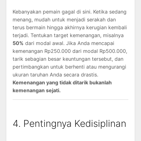
Kebanyakan pemain gagal di sini. Ketika sedang
menang, mudah untuk menjadi serakah dan
terus bermain hingga akhirnya kerugian kembali
terjadi. Tentukan target kemenangan, misalnya
50%
dari modal awal. Jika Anda mencapai
kemenangan Rp250.000 dari modal Rp500.000,
tarik sebagian besar keuntungan tersebut, dan
pertimbangkan untuk berhenti atau mengurangi
ukuran taruhan Anda secara drastis.
Kemenangan yang tidak ditarik bukanlah
kemenangan sejati.
4. Pentingnya Kedisiplinan