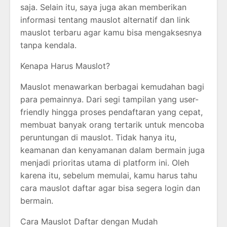
saja. Selain itu, saya juga akan memberikan
informasi tentang mauslot alternatif dan link
mauslot terbaru agar kamu bisa mengaksesnya
tanpa kendala.
Kenapa Harus Mauslot?
Mauslot menawarkan berbagai kemudahan bagi
para pemainnya. Dari segi tampilan yang user-
friendly hingga proses pendaftaran yang cepat,
membuat banyak orang tertarik untuk mencoba
peruntungan di mauslot. Tidak hanya itu,
keamanan dan kenyamanan dalam bermain juga
menjadi prioritas utama di platform ini. Oleh
karena itu, sebelum memulai, kamu harus tahu
cara mauslot daftar agar bisa segera login dan
bermain.
Cara Mauslot Daftar dengan Mudah