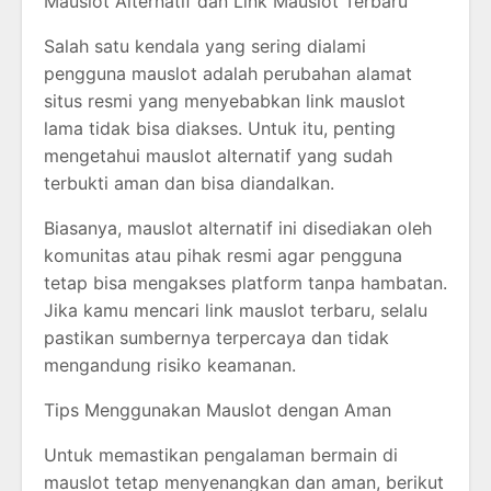
Mauslot Alternatif dan Link Mauslot Terbaru
Salah satu kendala yang sering dialami
pengguna mauslot adalah perubahan alamat
situs resmi yang menyebabkan link mauslot
lama tidak bisa diakses. Untuk itu, penting
mengetahui mauslot alternatif yang sudah
terbukti aman dan bisa diandalkan.
Biasanya, mauslot alternatif ini disediakan oleh
komunitas atau pihak resmi agar pengguna
tetap bisa mengakses platform tanpa hambatan.
Jika kamu mencari link mauslot terbaru, selalu
pastikan sumbernya terpercaya dan tidak
mengandung risiko keamanan.
Tips Menggunakan Mauslot dengan Aman
Untuk memastikan pengalaman bermain di
mauslot tetap menyenangkan dan aman, berikut