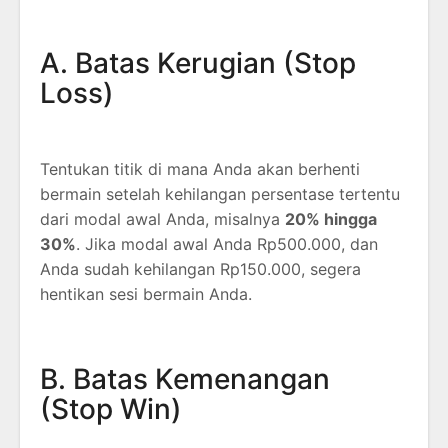
A. Batas Kerugian (Stop
Loss)
Tentukan titik di mana Anda akan berhenti
bermain setelah kehilangan persentase tertentu
dari modal awal Anda, misalnya
20% hingga
30%
. Jika modal awal Anda Rp500.000, dan
Anda sudah kehilangan Rp150.000, segera
hentikan sesi bermain Anda.
B. Batas Kemenangan
(Stop Win)