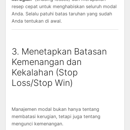
resep cepat untuk menghabiskan seluruh modal
Anda. Selalu patuhi batas taruhan yang sudah
Anda tentukan di awal.
3. Menetapkan Batasan
Kemenangan dan
Kekalahan (Stop
Loss/Stop Win)
Manajemen modal bukan hanya tentang
membatasi kerugian, tetapi juga tentang
mengunci kemenangan.