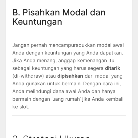
B. Pisahkan Modal dan
Keuntungan
Jangan pernah mencampuradukkan modal awal
Anda dengan keuntungan yang Anda dapatkan.
Jika Anda menang, anggap kemenangan itu
sebagai keuntungan yang harus segera
ditarik
(di-withdraw) atau
dipisahkan
dari modal yang
Anda gunakan untuk bermain. Dengan cara ini,
Anda melindungi dana awal Anda dan hanya
bermain dengan ‘uang rumah’ jika Anda kembali
ke slot.