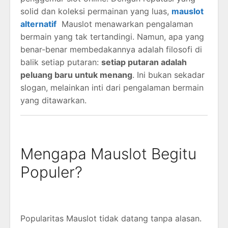
solid dan koleksi permainan yang luas,
mauslot
alternatif
Mauslot menawarkan pengalaman
bermain yang tak tertandingi. Namun, apa yang
benar-benar membedakannya adalah filosofi di
balik setiap putaran:
setiap putaran adalah
peluang baru untuk menang
. Ini bukan sekadar
slogan, melainkan inti dari pengalaman bermain
yang ditawarkan.
Mengapa Mauslot Begitu
Populer?
Popularitas Mauslot tidak datang tanpa alasan.