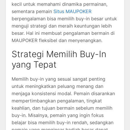
kecil untuk memahami dinamika permainan,
sementara pemain
Situs MAUPOKER
berpengalaman bisa memilih buy-in besar untuk
menguji strategi dan meraih keuntungan lebih
besar. Hal ini membuat pengalaman bermain di
MAUPOKER fleksibel dan menyenangkan.
Strategi Memilih Buy-In
yang Tepat
Memilih buy-in yang sesuai sangat penting
untuk meningkatkan peluang menang dan
menjaga konsistensi modal. Pemain disarankan
mempertimbangkan pengalaman, tingkat
keahlian, dan tujuan bermain sebelum memilih
buy-in. Misalnya, pemain yang ingin fokus
belajar bisa memilih buy-in rendah, sedangkan
pemain yang mengincar hadiah besar dapat