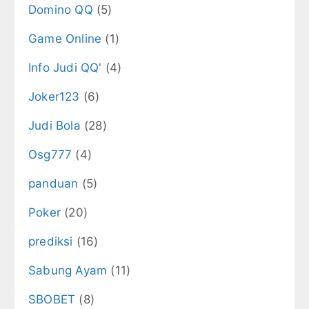
Domino QQ
(5)
Game Online
(1)
Info Judi QQ'
(4)
Joker123
(6)
Judi Bola
(28)
Osg777
(4)
panduan
(5)
Poker
(20)
prediksi
(16)
Sabung Ayam
(11)
SBOBET
(8)