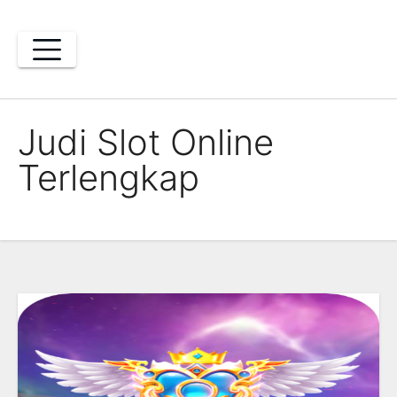
Skip
to
content
Judi Slot Online
Terlengkap