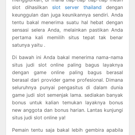
slot dihasilkan
slot server thailand
dengan
keunggulan dan juga keunikannya sendiri. Anda
tentu bakal menerima suatu hal hebat dengan
sensasi selera Anda, melainkan pastikan Anda
pertama kali memilih situs tepat tak benar
satunya yaitu .
Di bawah ini Anda bakal menerima nama-nama
situs judi slot online paling bagus layaknya
dengan game online paling bagus berasal
berasal dari provider game profesional. Dimana
seluruhnya punyai pengasitus di dalam dunia
game judi slot semenjak lama. sediakan banyak
bonus untuk kalian temukan layaknya bonus
new anggota dan bonus harian. Lantas kunjungi
situs judi slot online ya!
Pemain tentu saja bakal lebih gembira apabila