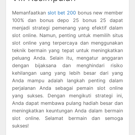
Memanfaatkan
slot bet 200
bonus new member
100% dan bonus depo 25 bonus 25 dapat
menjadi strategi pemenang yang efektif dalam
slot online. Namun, penting untuk memilih situs
slot online yang terpercaya dan menggunakan
teknik bermain yang tepat untuk meningkatkan
peluang Anda. Selain itu, mengatur anggaran
dengan bijaksana dan menghindari risiko
kehilangan uang yang lebih besar dari yang
Anda mampu adalah langkah penting dalam
perjalanan Anda sebagai pemain slot online
yang sukses. Dengan mengikuti strategi ini,
Anda dapat membawa pulang hadiah besar dan
meningkatkan keuntungan Anda dalam bermain
slot online. Selamat bermain dan semoga
sukses!