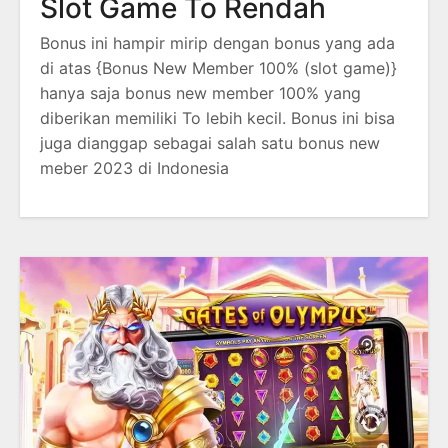
Slot Game To Rendah
Bonus ini hampir mirip dengan bonus yang ada
di atas {Bonus New Member 100% (slot game)}
hanya saja bonus new member 100% yang
diberikan memiliki To lebih kecil. Bonus ini bisa
juga dianggap sebagai salah satu bonus new
meber 2023 di Indonesia