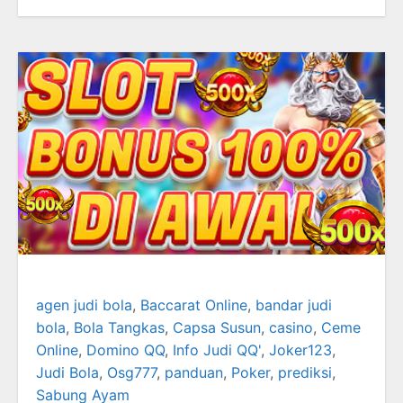
agen judi bola
,
Baccarat Online
,
bandar judi
bola
,
Bola Tangkas
,
Capsa Susun
,
casino
,
Ceme
Online
,
Domino QQ
,
Info Judi QQ'
,
Joker123
,
Judi Bola
,
Osg777
,
panduan
,
Poker
,
prediksi
,
Sabung Ayam