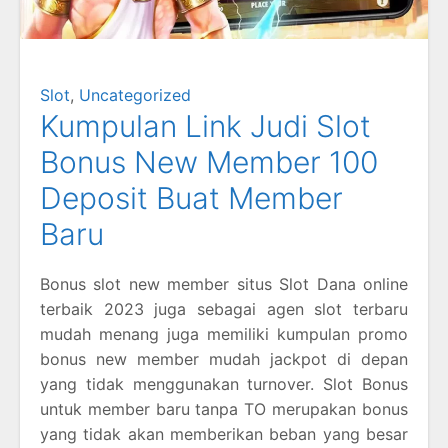
Slot
,
Uncategorized
Kumpulan Link Judi Slot
Bonus New Member 100
Deposit Buat Member
Baru
Bonus slot new member situs Slot Dana online
terbaik 2023 juga sebagai agen slot terbaru
mudah menang juga memiliki kumpulan promo
bonus new member mudah jackpot di depan
yang tidak menggunakan turnover. Slot Bonus
untuk member baru tanpa TO merupakan bonus
yang tidak akan memberikan beban yang besar