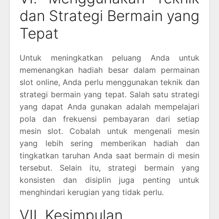
dan Strategi Bermain yang
Tepat
Untuk meningkatkan peluang Anda untuk
memenangkan hadiah besar dalam permainan
slot online, Anda perlu menggunakan teknik dan
strategi bermain yang tepat. Salah satu strategi
yang dapat Anda gunakan adalah mempelajari
pola dan frekuensi pembayaran dari setiap
mesin slot. Cobalah untuk mengenali mesin
yang lebih sering memberikan hadiah dan
tingkatkan taruhan Anda saat bermain di mesin
tersebut. Selain itu, strategi bermain yang
konsisten dan disiplin juga penting untuk
menghindari kerugian yang tidak perlu.
VII. Kesimpulan