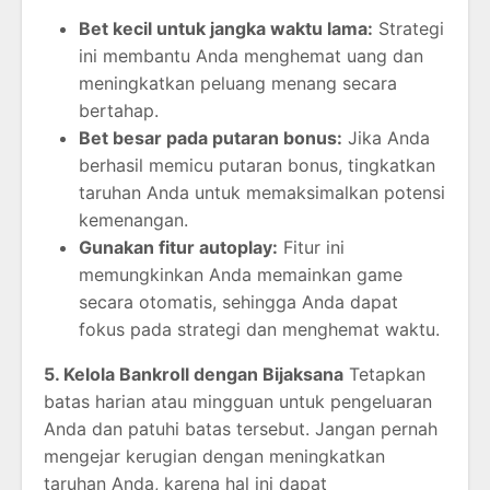
Bet kecil untuk jangka waktu lama:
Strategi
ini membantu Anda menghemat uang dan
meningkatkan peluang menang secara
bertahap.
Bet besar pada putaran bonus:
Jika Anda
berhasil memicu putaran bonus, tingkatkan
taruhan Anda untuk memaksimalkan potensi
kemenangan.
Gunakan fitur autoplay:
Fitur ini
memungkinkan Anda memainkan game
secara otomatis, sehingga Anda dapat
fokus pada strategi dan menghemat waktu.
5. Kelola Bankroll dengan Bijaksana
Tetapkan
batas harian atau mingguan untuk pengeluaran
Anda dan patuhi batas tersebut. Jangan pernah
mengejar kerugian dengan meningkatkan
taruhan Anda, karena hal ini dapat