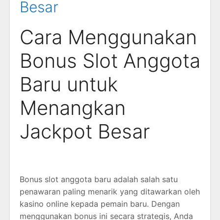
Besar
Cara Menggunakan
Bonus Slot Anggota
Baru untuk
Menangkan
Jackpot Besar
Bonus slot anggota baru adalah salah satu
penawaran paling menarik yang ditawarkan oleh
kasino online kepada pemain baru. Dengan
menggunakan bonus ini secara strategis, Anda