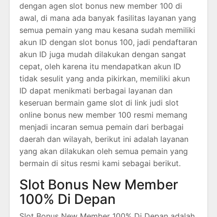
dengan agen slot bonus new member 100 di
awal, di mana ada banyak fasilitas layanan yang
semua pemain yang mau kesana sudah memiliki
akun ID dengan slot bonus 100, jadi pendaftaran
akun ID juga mudah dilakukan dengan sangat
cepat, oleh karena itu mendapatkan akun ID
tidak sesulit yang anda pikirkan, memiliki akun
ID dapat menikmati berbagai layanan dan
keseruan bermain game slot di link judi slot
online bonus new member 100 resmi memang
menjadi incaran semua pemain dari berbagai
daerah dan wilayah, berikut ini adalah layanan
yang akan dilakukan oleh semua pemain yang
bermain di situs resmi kami sebagai berikut.
Slot Bonus New Member
100% Di Depan
Slot Bonus New Member 100% Di Depan adalah