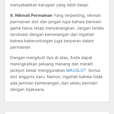
menyebabkan kerugian yang lebih besar.
6. Nikmati Permainan
Yang terpenting, nikmati
permainan slot dan jangan lupa bahwa bermain
game harus tetap menyenangkan. Jangan terlalu
terobsesi dengan kemenangan dan ingatlah
bahwa keberuntungan juga berperan dalam
permainan.
Dengan mengikuti tips di atas, Anda dapat
meningkatkan peluang menang dan meraih
jackpot besar menggunakan
MAUSLOT
bonus
slot anggota baru. Namun, ingatlah bahwa tidak
ada jaminan kemenangan, dan selalu bermain
dengan bijaksana.