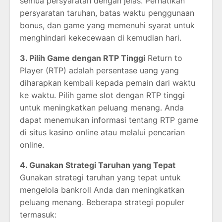
semua persyaratan dengan jelas. Perhatikan
persyaratan taruhan, batas waktu penggunaan
bonus, dan game yang memenuhi syarat untuk
menghindari kekecewaan di kemudian hari.
3. Pilih Game dengan RTP Tinggi
Return to
Player (RTP) adalah persentase uang yang
diharapkan kembali kepada pemain dari waktu
ke waktu. Pilih game slot dengan RTP tinggi
untuk meningkatkan peluang menang. Anda
dapat menemukan informasi tentang RTP game
di situs kasino online atau melalui pencarian
online.
4. Gunakan Strategi Taruhan yang Tepat
Gunakan strategi taruhan yang tepat untuk
mengelola bankroll Anda dan meningkatkan
peluang menang. Beberapa strategi populer
termasuk: