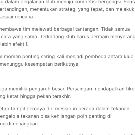
ing dalam perjalanan klub menuju kompetisi bergengsi. Seo
ertandingan, menentukan strategi yang tepat, dan melakuk
sesuai rencana.
 membawa tim melewati berbagai tantangan. Tidak semua
cara yang sama. Terkadang klub harus bermain menyerang
ebih efektif.
momen penting sering kali menjadi pembeda antara klub
s menunggu kesempatan berikutnya.
 juga memiliki pengaruh besar. Persaingan mendapatkan tike
g ketat hingga pekan terakhir.
etap tampil percaya diri meskipun berada dalam tekanan
mengelola tekanan bisa kehilangan poin penting di
ang dimenangkan.