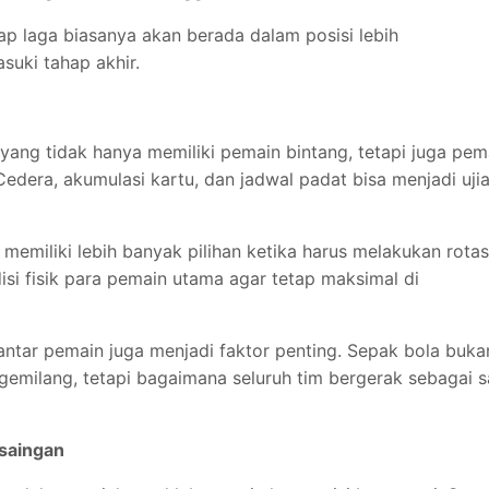
p laga biasanya akan berada dalam posisi lebih
uki tahap akhir.
ang tidak hanya memiliki pemain bintang, tetapi juga pem
edera, akumulasi kartu, dan jadwal padat bisa menjadi uji
emiliki lebih banyak pilihan ketika harus melakukan rotas
si fisik para pemain utama agar tetap maksimal di
antar pemain juga menjadi faktor penting. Sepak bola buka
gemilang, tetapi bagaimana seluruh tim bergerak sebagai s
rsaingan