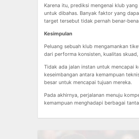
Karena itu, prediksi mengenai klub yan
untuk dibahas. Banyak faktor yang dap
target tersebut tidak pernah benar-ben
Kesimpulan
Peluang sebuah klub mengamankan tiket
dari performa konsisten, kualitas skuad,
Tidak ada jalan instan untuk mencapai
keseimbangan antara kemampuan teknis 
besar untuk mencapai tujuan mereka.
Pada akhirnya, perjalanan menuju kompet
kemampuan menghadapi berbagai tanta