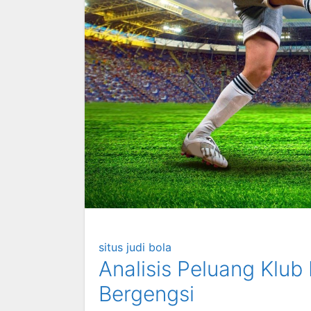
situs judi bola
Analisis Peluang Klu
Bergengsi