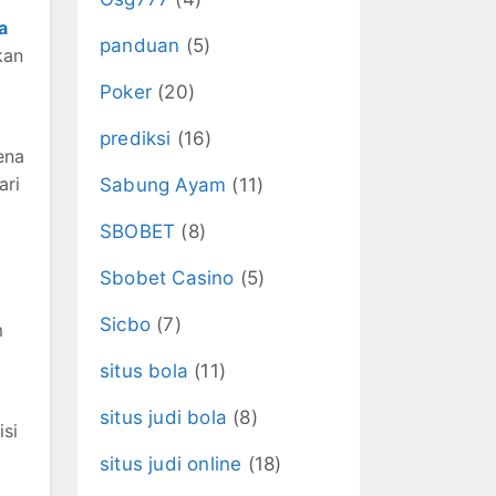
a
panduan
(5)
kan
Poker
(20)
prediksi
(16)
ena
ari
Sabung Ayam
(11)
SBOBET
(8)
Sbobet Casino
(5)
Sicbo
(7)
m
situs bola
(11)
situs judi bola
(8)
si
situs judi online
(18)