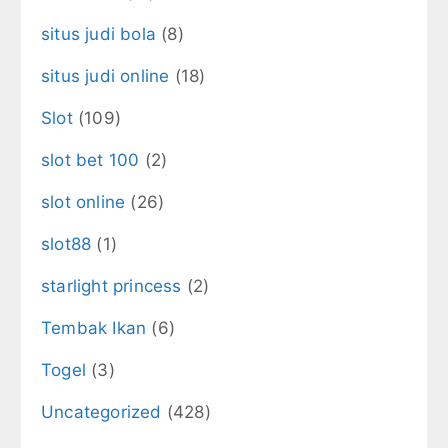
situs judi bola
(8)
situs judi online
(18)
Slot
(109)
slot bet 100
(2)
slot online
(26)
slot88
(1)
starlight princess
(2)
Tembak Ikan
(6)
Togel
(3)
Uncategorized
(428)