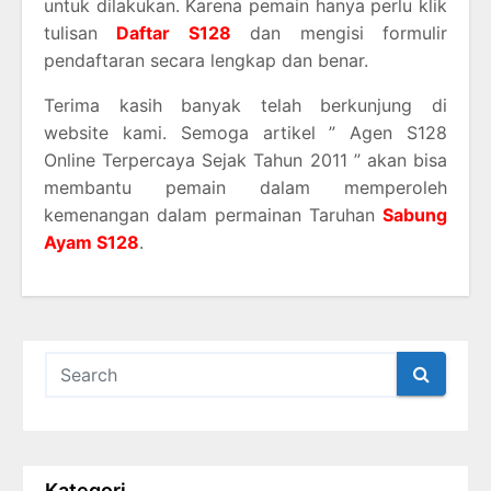
untuk dilakukan. Karena pemain hanya perlu klik
tulisan
Daftar S128
dan mengisi formulir
pendaftaran secara lengkap dan benar.
Terima kasih banyak telah berkunjung di
website kami. Semoga artikel ” Agen S128
Online Terpercaya Sejak Tahun 2011 ” akan bisa
membantu pemain dalam memperoleh
kemenangan dalam permainan Taruhan
Sabung
Ayam S128
.
Kategori