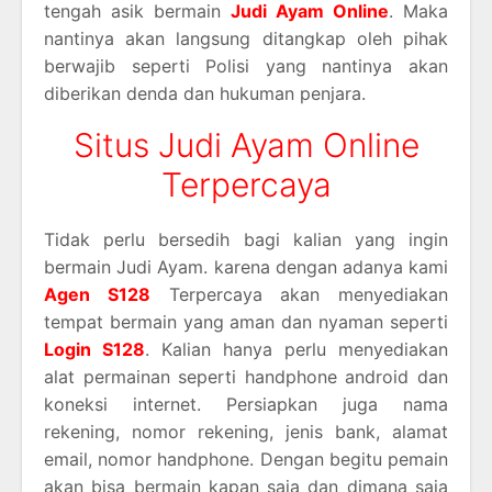
tengah asik bermain
Judi Ayam Online
. Maka
nantinya akan langsung ditangkap oleh pihak
berwajib seperti Polisi yang nantinya akan
diberikan denda dan hukuman penjara.
Situs Judi Ayam Online
Terpercaya
Tidak perlu bersedih bagi kalian yang ingin
bermain Judi Ayam. karena dengan adanya kami
Agen S128
Terpercaya akan menyediakan
tempat bermain yang aman dan nyaman seperti
Login S128
. Kalian hanya perlu menyediakan
alat permainan seperti handphone android dan
koneksi internet. Persiapkan juga nama
rekening, nomor rekening, jenis bank, alamat
email, nomor handphone. Dengan begitu pemain
akan bisa bermain kapan saja dan dimana saja