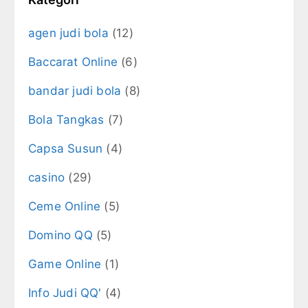
agen judi bola
(12)
Baccarat Online
(6)
bandar judi bola
(8)
Bola Tangkas
(7)
Capsa Susun
(4)
casino
(29)
Ceme Online
(5)
Domino QQ
(5)
Game Online
(1)
Info Judi QQ'
(4)