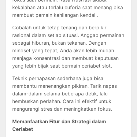
kekalahan atau terlalu euforia saat menang bisa
membuat pemain kehilangan kendali.
Cobalah untuk tetap tenang dan berpikir
rasional dalam setiap situasi. Anggap permainan
sebagai hiburan, bukan tekanan. Dengan
mindset yang tepat, Anda akan lebih mudah
menjaga konsentrasi dan membuat keputusan
yang lebih bijak saat bermain ceriabet slot.
Teknik pernapasan sederhana juga bisa
membantu menenangkan pikiran. Tarik napas
dalam-dalam selama beberapa detik, lalu
hembuskan perlahan. Cara ini efektif untuk
mengurangi stres dan meningkatkan fokus.
Memanfaatkan Fitur dan Strategi dalam
Ceriabet