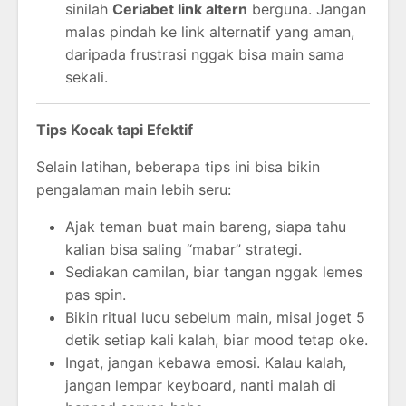
sinilah
Ceriabet link altern
berguna. Jangan
malas pindah ke link alternatif yang aman,
daripada frustrasi nggak bisa main sama
sekali.
Tips Kocak tapi Efektif
Selain latihan, beberapa tips ini bisa bikin
pengalaman main lebih seru:
Ajak teman buat main bareng, siapa tahu
kalian bisa saling “mabar” strategi.
Sediakan camilan, biar tangan nggak lemes
pas spin.
Bikin ritual lucu sebelum main, misal joget 5
detik setiap kali kalah, biar mood tetap oke.
Ingat, jangan kebawa emosi. Kalau kalah,
jangan lempar keyboard, nanti malah di