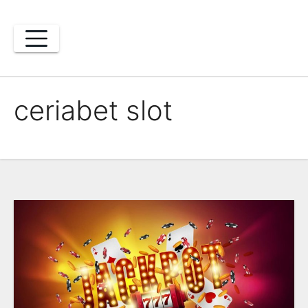
Skip
to
content
ceriabet slot