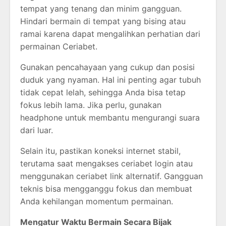
tempat yang tenang dan minim gangguan.
Hindari bermain di tempat yang bising atau
ramai karena dapat mengalihkan perhatian dari
permainan Ceriabet.
Gunakan pencahayaan yang cukup dan posisi
duduk yang nyaman. Hal ini penting agar tubuh
tidak cepat lelah, sehingga Anda bisa tetap
fokus lebih lama. Jika perlu, gunakan
headphone untuk membantu mengurangi suara
dari luar.
Selain itu, pastikan koneksi internet stabil,
terutama saat mengakses ceriabet login atau
menggunakan ceriabet link alternatif. Gangguan
teknis bisa mengganggu fokus dan membuat
Anda kehilangan momentum permainan.
Mengatur Waktu Bermain Secara Bijak