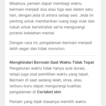
Misalnya, pemain dapat membagi waktu
bermain menjadi dua atau tiga sesi dalam satu
hari, dengan jeda di antara setiap sesi. Jeda ini
penting untuk memberikan ruang bagi otak dan
tubuh untuk beristirahat serta mengurangi
potensi kelelahan mental.
Dengan cara ini, pengalaman bermain menjadi
lebih segar dan tidak monoton.
Menghindari Bermain Saat Waktu Tidak Tepat
Pengaturan waktu tidak hanya soal durasi,
tetapi juga soal pemilihan waktu yang tepat.
Bermain di saat sedang lelah, stres, atau
terburu-buru dapat mengurangi kualitas
pengalaman di
Ceriabet slot
.
Pemain yang bijak biasanya memilih waktu