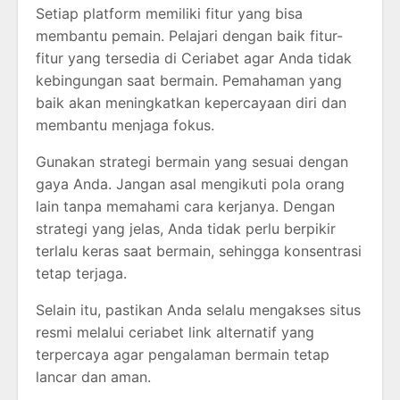
Setiap platform memiliki fitur yang bisa
membantu pemain. Pelajari dengan baik fitur-
fitur yang tersedia di Ceriabet agar Anda tidak
kebingungan saat bermain. Pemahaman yang
baik akan meningkatkan kepercayaan diri dan
membantu menjaga fokus.
Gunakan strategi bermain yang sesuai dengan
gaya Anda. Jangan asal mengikuti pola orang
lain tanpa memahami cara kerjanya. Dengan
strategi yang jelas, Anda tidak perlu berpikir
terlalu keras saat bermain, sehingga konsentrasi
tetap terjaga.
Selain itu, pastikan Anda selalu mengakses situs
resmi melalui ceriabet link alternatif yang
terpercaya agar pengalaman bermain tetap
lancar dan aman.