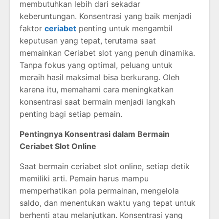
membutuhkan lebih dari sekadar
keberuntungan. Konsentrasi yang baik menjadi
faktor
ceriabet
penting untuk mengambil
keputusan yang tepat, terutama saat
memainkan Ceriabet slot yang penuh dinamika.
Tanpa fokus yang optimal, peluang untuk
meraih hasil maksimal bisa berkurang. Oleh
karena itu, memahami cara meningkatkan
konsentrasi saat bermain menjadi langkah
penting bagi setiap pemain.
Pentingnya Konsentrasi dalam Bermain
Ceriabet Slot Online
Saat bermain ceriabet slot online, setiap detik
memiliki arti. Pemain harus mampu
memperhatikan pola permainan, mengelola
saldo, dan menentukan waktu yang tepat untuk
berhenti atau melanjutkan. Konsentrasi yang