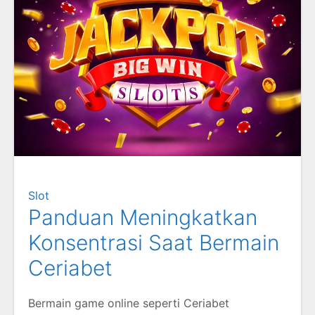
Slot
Panduan Meningkatkan
Konsentrasi Saat Bermain
Ceriabet
Bermain game online seperti Ceriabet