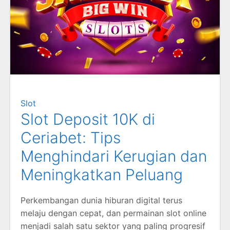
Slot
Slot Deposit 10K di
Ceriabet: Tips
Menghindari Kerugian dan
Meningkatkan Peluang
Perkembangan dunia hiburan digital terus
melaju dengan cepat, dan permainan slot online
menjadi salah satu sektor yang paling progresif