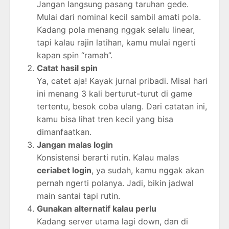
Jangan langsung pasang taruhan gede.
Mulai dari nominal kecil sambil amati pola.
Kadang pola menang nggak selalu linear,
tapi kalau rajin latihan, kamu mulai ngerti
kapan spin “ramah”.
Catat hasil spin
Ya, catet aja! Kayak jurnal pribadi. Misal hari
ini menang 3 kali berturut-turut di game
tertentu, besok coba ulang. Dari catatan ini,
kamu bisa lihat tren kecil yang bisa
dimanfaatkan.
Jangan malas login
Konsistensi berarti rutin. Kalau malas
ceriabet login
, ya sudah, kamu nggak akan
pernah ngerti polanya. Jadi, bikin jadwal
main santai tapi rutin.
Gunakan alternatif kalau perlu
Kadang server utama lagi down, dan di