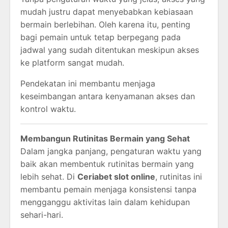
mudah justru dapat menyebabkan kebiasaan
bermain berlebihan. Oleh karena itu, penting
bagi pemain untuk tetap berpegang pada
jadwal yang sudah ditentukan meskipun akses
ke platform sangat mudah.
Pendekatan ini membantu menjaga
keseimbangan antara kenyamanan akses dan
kontrol waktu.
Membangun Rutinitas Bermain yang Sehat
Dalam jangka panjang, pengaturan waktu yang
baik akan membentuk rutinitas bermain yang
lebih sehat. Di
Ceriabet slot online
, rutinitas ini
membantu pemain menjaga konsistensi tanpa
mengganggu aktivitas lain dalam kehidupan
sehari-hari.