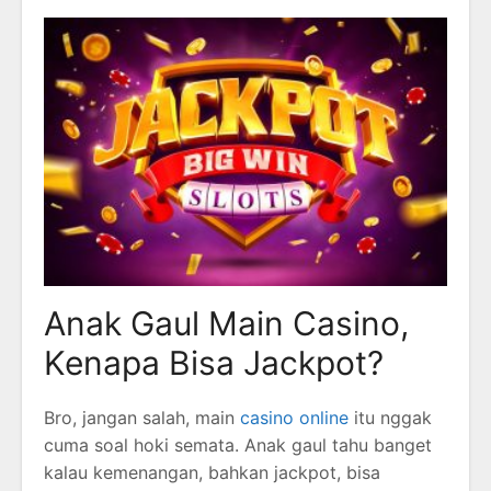
Anak Gaul Main Casino,
Kenapa Bisa Jackpot?
Bro, jangan salah, main
casino online
itu nggak
cuma soal hoki semata. Anak gaul tahu banget
kalau kemenangan, bahkan jackpot, bisa