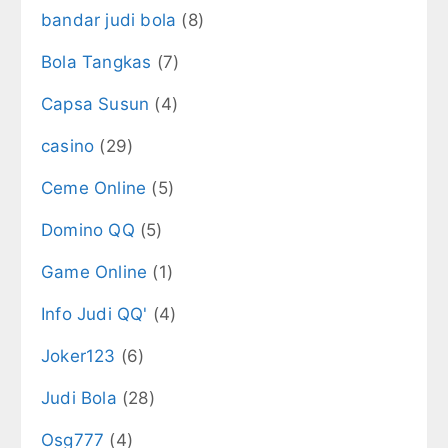
bandar judi bola
(8)
Bola Tangkas
(7)
Capsa Susun
(4)
casino
(29)
Ceme Online
(5)
Domino QQ
(5)
Game Online
(1)
Info Judi QQ'
(4)
Joker123
(6)
Judi Bola
(28)
Osg777
(4)