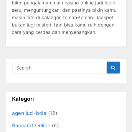
bikin pengalaman main casino online jadi lebih
seru, menguntungkan, dan pastinya bikin kamu
makin hits di kalangan teman-teman. Jackpot
bukan lagi misteri, tapi bisa kamu raih dengan
cara yang cerdas dan menyenangkan.
Kategori
agen judi bola
(12)
Baccarat Online
(6)