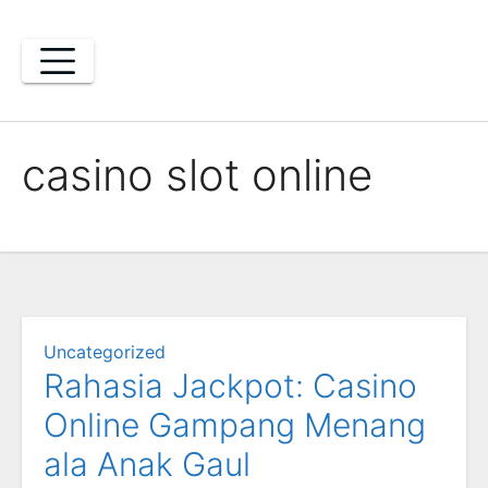
Skip
to
content
casino slot online
Uncategorized
Rahasia Jackpot: Casino
Online Gampang Menang
ala Anak Gaul