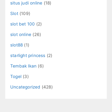
situs judi online
(18)
Slot
(109)
slot bet 100
(2)
slot online
(26)
slot88
(1)
starlight princess
(2)
Tembak Ikan
(6)
Togel
(3)
Uncategorized
(428)