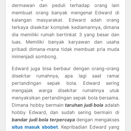
dermawan dan peduli terhadap orang lain
membuat orang banyak mengenal Edward di
kalangan masyarakat. Edward adah orang
terkaya disekitar komplek kediamannya, dimana
dia memiliki rumah bertinkat 3 yang besar dan
luas. Memiliki banyak karyawan dan usaha
pribadi dimana-mana tidak membuat pria muda
inimenjadi sombong.
Edward juga bisa berbaur dengan orang-orang
disekitar rumahnya, apa lagi saat ramai
pertandingan sepak bola. Edward sering
mengajak warga disekitar rumahnya utuk
menyaksikan pertandingan sepak bola bersama.
Dimana hobby bermain
taruhan judi bola
adalah
hobby Edward, dan sudah sering bermain di
bandar judi bola terpercaya
dengan mengakses
situs masuk sbobet
. Kepribadian Edward yang