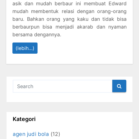
asik dan mudah berbaur ini membuat Edward
mudah membentuk relasi dengan orang-orang
baru. Bahkan orang yang kaku dan tidak bisa
berbaurpun bisa menjadi akarab dan nyaman
bersama dengannya.
(lebih…)
Kategori
agen judi bola
(12)