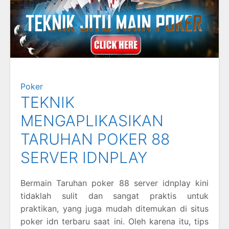
Poker
TEKNIK
MENGAPLIKASIKAN
TARUHAN POKER 88
SERVER IDNPLAY
Bermain Taruhan poker 88 server idnplay kini
tidaklah sulit dan sangat praktis untuk
praktikan, yang juga mudah ditemukan di situs
poker idn terbaru saat ini. Oleh karena itu, tips