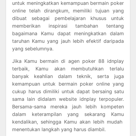
untuk meningkatkan kemampuan bermain poker
online telah dirangkum, memiliki tujuan yang
dibuat sebagai pembelajaran khusus untuk
memberikan inspirasi tambahan tentang
bagaimana Kamu dapat meningkatkan dalam
taruhan Kamu yang jauh lebih efektif daripada
yang sebelumnya.
Jika Kamu bermain di agen poker 88 idnplay
terbaik, Kamu akan membutuhkan terlalu
banyak keahlian dalam teknik, serta juga
kemampuan untuk bermain poker online yang
cukup harus dimiliki untuk dapat bersaing satu
sama lain didalam website idnplay terpopuler.
Bersama-sama mereka jauh lebih kompeten
dalam keterampilan yang sekarang Kamu
kendalikan, sehingga Kamu akan lebih mudah
menentukan langkah yang harus diambil.