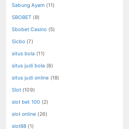
Sabung Ayam
(11)
SBOBET
(8)
Sbobet Casino
(5)
Sicbo
(7)
situs bola
(11)
situs judi bola
(8)
situs judi online
(18)
Slot
(109)
slot bet 100
(2)
slot online
(26)
slot88
(1)