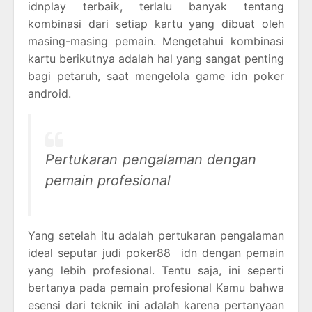
idnplay terbaik, terlalu banyak tentang
kombinasi dari setiap kartu yang dibuat oleh
masing-masing pemain. Mengetahui kombinasi
kartu berikutnya adalah hal yang sangat penting
bagi petaruh, saat mengelola game idn poker
android.
Pertukaran pengalaman dengan
pemain profesional
Yang setelah itu adalah pertukaran pengalaman
ideal seputar judi poker88 idn dengan pemain
yang lebih profesional. Tentu saja, ini seperti
bertanya pada pemain profesional Kamu bahwa
esensi dari teknik ini adalah karena pertanyaan