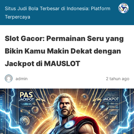
Situs Judi Bola Terbesar di Indonesia: Platform
Terpercaya
Slot Gacor: Permainan Seru yang
Bikin Kamu Makin Dekat dengan
Jackpot di MAUSLOT
admin
2 tahun ago