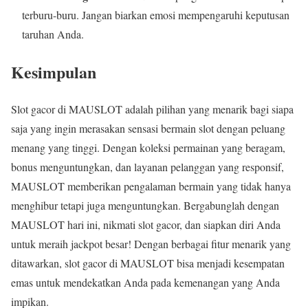
terburu-buru. Jangan biarkan emosi mempengaruhi keputusan
taruhan Anda.
Kesimpulan
Slot gacor di MAUSLOT adalah pilihan yang menarik bagi siapa
saja yang ingin merasakan sensasi bermain slot dengan peluang
menang yang tinggi. Dengan koleksi permainan yang beragam,
bonus menguntungkan, dan layanan pelanggan yang responsif,
MAUSLOT memberikan pengalaman bermain yang tidak hanya
menghibur tetapi juga menguntungkan. Bergabunglah dengan
MAUSLOT hari ini, nikmati slot gacor, dan siapkan diri Anda
untuk meraih jackpot besar! Dengan berbagai fitur menarik yang
ditawarkan, slot gacor di MAUSLOT bisa menjadi kesempatan
emas untuk mendekatkan Anda pada kemenangan yang Anda
impikan.