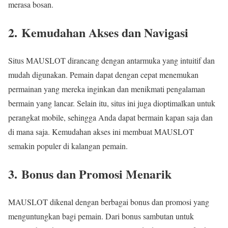
merasa bosan.
2.
Kemudahan Akses dan Navigasi
Situs MAUSLOT dirancang dengan antarmuka yang intuitif dan
mudah digunakan. Pemain dapat dengan cepat menemukan
permainan yang mereka inginkan dan menikmati pengalaman
bermain yang lancar. Selain itu, situs ini juga dioptimalkan untuk
perangkat mobile, sehingga Anda dapat bermain kapan saja dan
di mana saja. Kemudahan akses ini membuat MAUSLOT
semakin populer di kalangan pemain.
3.
Bonus dan Promosi Menarik
MAUSLOT dikenal dengan berbagai bonus dan promosi yang
menguntungkan bagi pemain. Dari bonus sambutan untuk