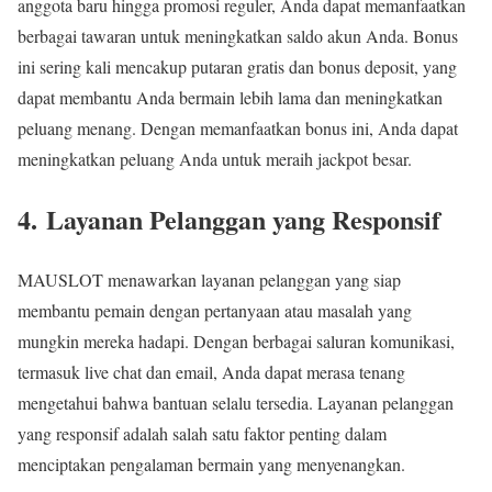
anggota baru hingga promosi reguler, Anda dapat memanfaatkan
berbagai tawaran untuk meningkatkan saldo akun Anda. Bonus
ini sering kali mencakup putaran gratis dan bonus deposit, yang
dapat membantu Anda bermain lebih lama dan meningkatkan
peluang menang. Dengan memanfaatkan bonus ini, Anda dapat
meningkatkan peluang Anda untuk meraih jackpot besar.
4.
Layanan Pelanggan yang Responsif
MAUSLOT menawarkan layanan pelanggan yang siap
membantu pemain dengan pertanyaan atau masalah yang
mungkin mereka hadapi. Dengan berbagai saluran komunikasi,
termasuk live chat dan email, Anda dapat merasa tenang
mengetahui bahwa bantuan selalu tersedia. Layanan pelanggan
yang responsif adalah salah satu faktor penting dalam
menciptakan pengalaman bermain yang menyenangkan.