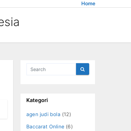
Home
esia
Kategori
agen judi bola
(12)
Baccarat Online
(6)