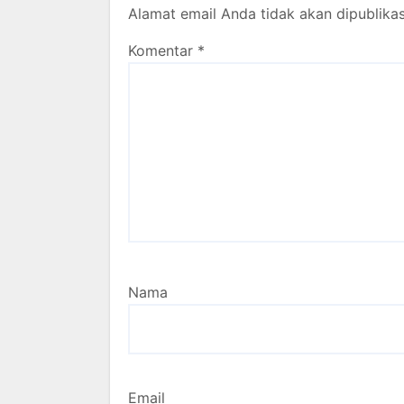
Alamat email Anda tidak akan dipublikas
Komentar
*
Nama
Email