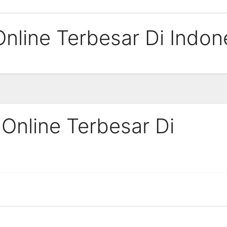
Online Terbesar Di Indon
 Online Terbesar Di