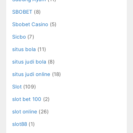
SBOBET
(8)
Sbobet Casino
(5)
Sicbo
(7)
situs bola
(11)
situs judi bola
(8)
situs judi online
(18)
Slot
(109)
slot bet 100
(2)
slot online
(26)
slot88
(1)