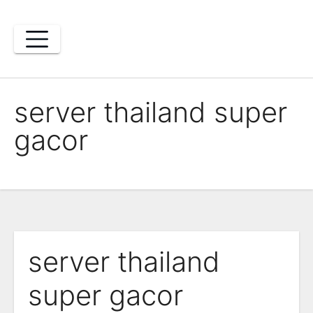
Skip
to
content
server thailand super
gacor
server thailand
super gacor