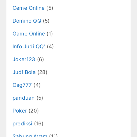
Ceme Online
(5)
Domino QQ
(5)
Game Online
(1)
Info Judi QQ'
(4)
Joker123
(6)
Judi Bola
(28)
Osg777
(4)
panduan
(5)
Poker
(20)
prediksi
(16)
Sabung Ayam
(11)