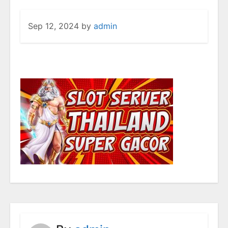
Sep 12, 2024
by
admin