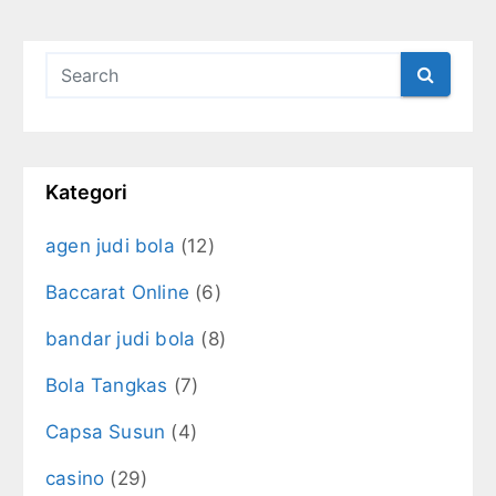
Kategori
agen judi bola
(12)
Baccarat Online
(6)
bandar judi bola
(8)
Bola Tangkas
(7)
Capsa Susun
(4)
casino
(29)