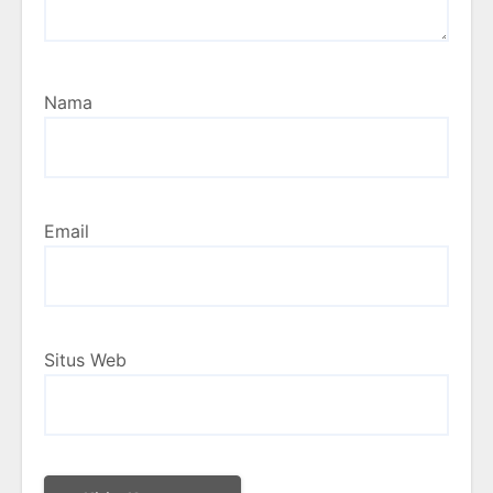
Nama
Email
Situs Web