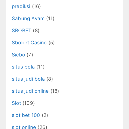
prediksi
(16)
Sabung Ayam
(11)
SBOBET
(8)
Sbobet Casino
(5)
Sicbo
(7)
situs bola
(11)
situs judi bola
(8)
situs judi online
(18)
Slot
(109)
slot bet 100
(2)
slot online
(26)