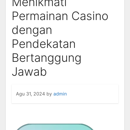
Menikmati
Permainan Casino
dengan
Pendekatan
Bertanggung
Jawab
Agu 31, 2024
by
admin