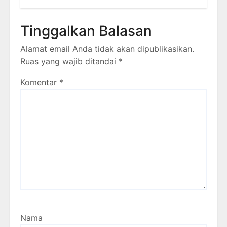
Tinggalkan Balasan
Alamat email Anda tidak akan dipublikasikan.
Ruas yang wajib ditandai
*
Komentar
*
Nama