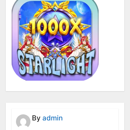
By
admin