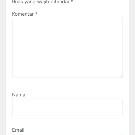
Ruas yang wajib ditandai
*
Komentar
*
Nama
Email