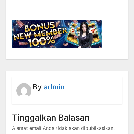
By
admin
Tinggalkan Balasan
Alamat email Anda tidak akan dipublikasikan.