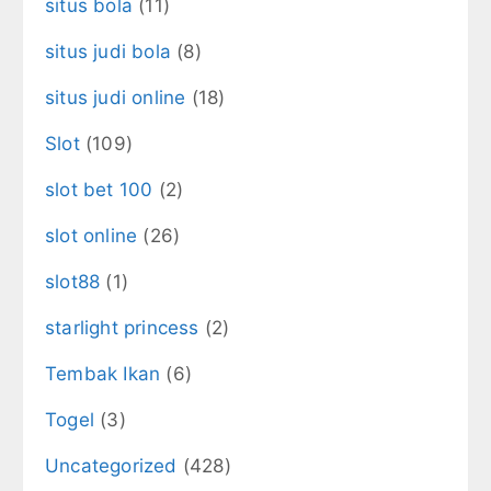
situs bola
(11)
situs judi bola
(8)
situs judi online
(18)
Slot
(109)
slot bet 100
(2)
slot online
(26)
slot88
(1)
starlight princess
(2)
Tembak Ikan
(6)
Togel
(3)
Uncategorized
(428)