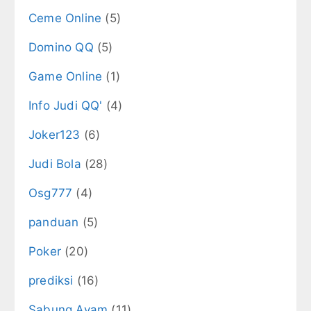
Ceme Online
(5)
Domino QQ
(5)
Game Online
(1)
Info Judi QQ'
(4)
Joker123
(6)
Judi Bola
(28)
Osg777
(4)
panduan
(5)
Poker
(20)
prediksi
(16)
Sabung Ayam
(11)