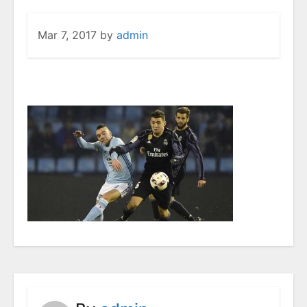
Mar 7, 2017
by
admin