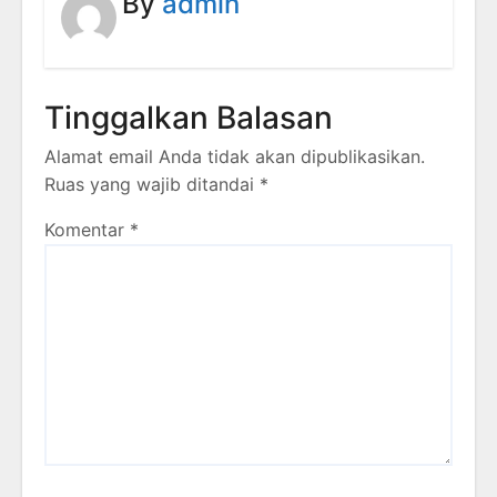
By
admin
Tinggalkan Balasan
Alamat email Anda tidak akan dipublikasikan.
Ruas yang wajib ditandai
*
Komentar
*