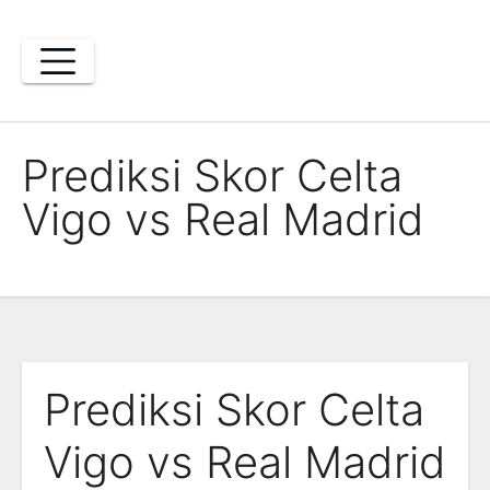
Skip
to
content
Prediksi Skor Celta
Vigo vs Real Madrid
Prediksi Skor Celta
Vigo vs Real Madrid