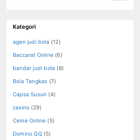
Kategori
agen judi bola
(12)
Baccarat Online
(6)
bandar judi bola
(8)
Bola Tangkas
(7)
Capsa Susun
(4)
casino
(29)
Ceme Online
(5)
Domino QQ
(5)