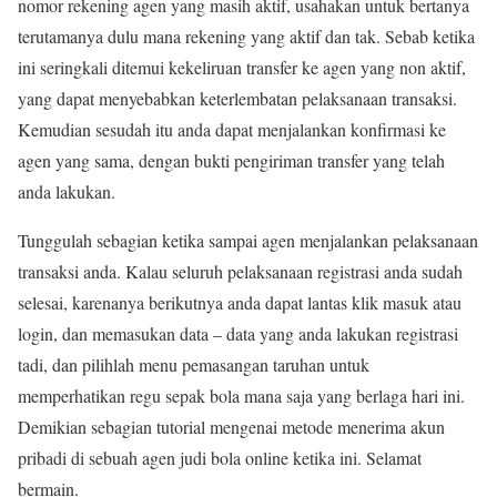
nomor rekening agen yang masih aktif, usahakan untuk bertanya
terutamanya dulu mana rekening yang aktif dan tak. Sebab ketika
ini seringkali ditemui kekeliruan transfer ke agen yang non aktif,
yang dapat menyebabkan keterlembatan pelaksanaan transaksi.
Kemudian sesudah itu anda dapat menjalankan konfirmasi ke
agen yang sama, dengan bukti pengiriman transfer yang telah
anda lakukan.
Tunggulah sebagian ketika sampai agen menjalankan pelaksanaan
transaksi anda. Kalau seluruh pelaksanaan registrasi anda sudah
selesai, karenanya berikutnya anda dapat lantas klik masuk atau
login, dan memasukan data – data yang anda lakukan registrasi
tadi, dan pilihlah menu pemasangan taruhan untuk
memperhatikan regu sepak bola mana saja yang berlaga hari ini.
Demikian sebagian tutorial mengenai metode menerima akun
pribadi di sebuah agen judi bola online ketika ini. Selamat
bermain.