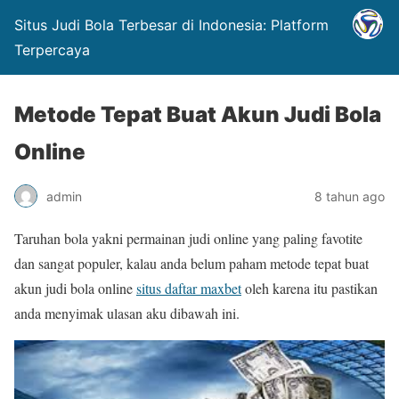
Situs Judi Bola Terbesar di Indonesia: Platform
Terpercaya
Metode Tepat Buat Akun Judi Bola
Online
admin
8 tahun ago
Taruhan bola yakni permainan judi online yang paling favotite
dan sangat populer, kalau anda belum paham metode tepat buat
akun judi bola online
situs daftar maxbet
oleh karena itu pastikan
anda menyimak ulasan aku dibawah ini.