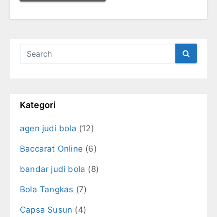
Kategori
agen judi bola
(12)
Baccarat Online
(6)
bandar judi bola
(8)
Bola Tangkas
(7)
Capsa Susun
(4)