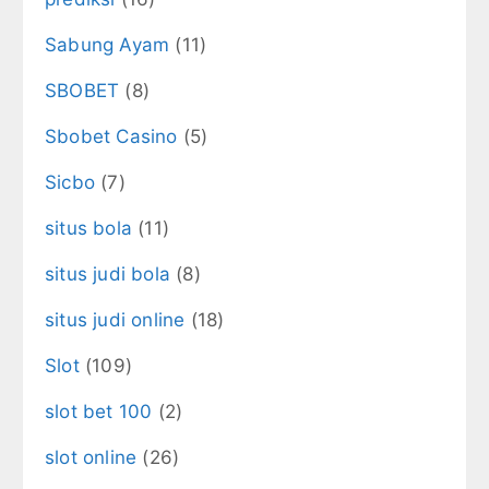
Sabung Ayam
(11)
SBOBET
(8)
Sbobet Casino
(5)
Sicbo
(7)
situs bola
(11)
situs judi bola
(8)
situs judi online
(18)
Slot
(109)
slot bet 100
(2)
slot online
(26)