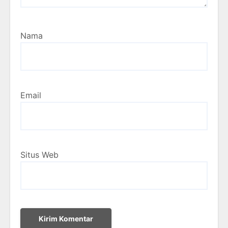
Nama
Email
Situs Web