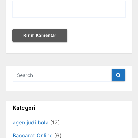
Kategori
agen judi bola
(12)
Baccarat Online
(6)