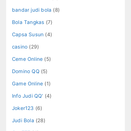
bandar judi bola
(8)
Bola Tangkas
(7)
Capsa Susun
(4)
casino
(29)
Ceme Online
(5)
Domino QQ
(5)
Game Online
(1)
Info Judi QQ'
(4)
Joker123
(6)
Judi Bola
(28)