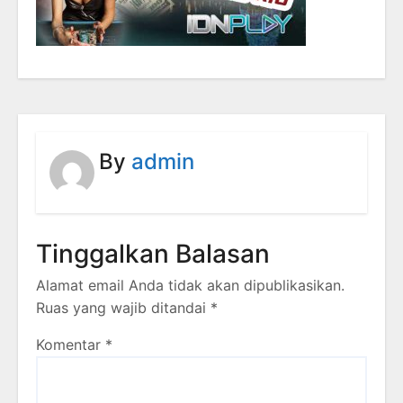
By
admin
Tinggalkan Balasan
Alamat email Anda tidak akan dipublikasikan.
Ruas yang wajib ditandai
*
Komentar
*