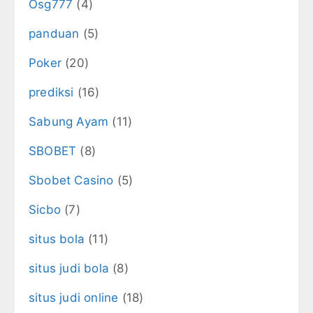
Osg777
(4)
panduan
(5)
Poker
(20)
prediksi
(16)
Sabung Ayam
(11)
SBOBET
(8)
Sbobet Casino
(5)
Sicbo
(7)
situs bola
(11)
situs judi bola
(8)
situs judi online
(18)