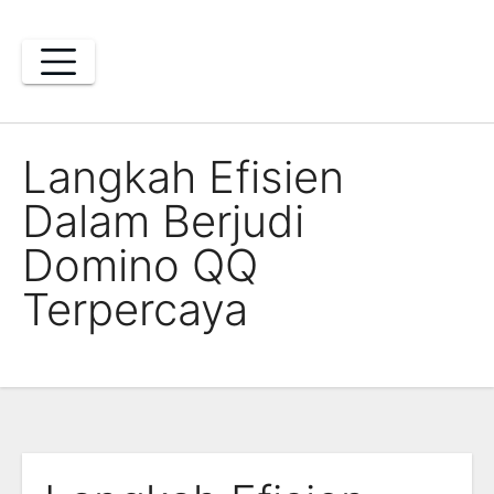
Skip
to
content
Langkah Efisien
Dalam Berjudi
Domino QQ
Terpercaya