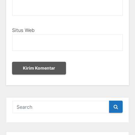
Situs Web