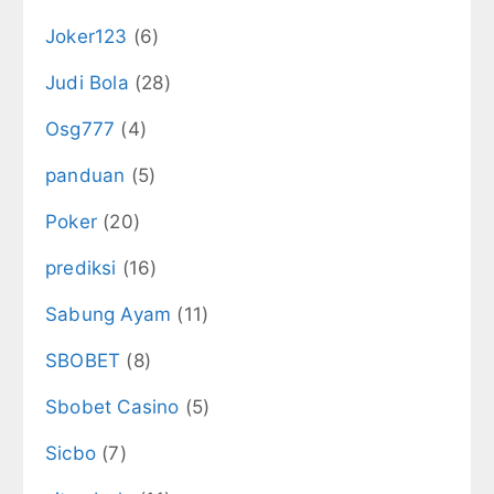
Joker123
(6)
Judi Bola
(28)
Osg777
(4)
panduan
(5)
Poker
(20)
prediksi
(16)
Sabung Ayam
(11)
SBOBET
(8)
Sbobet Casino
(5)
Sicbo
(7)