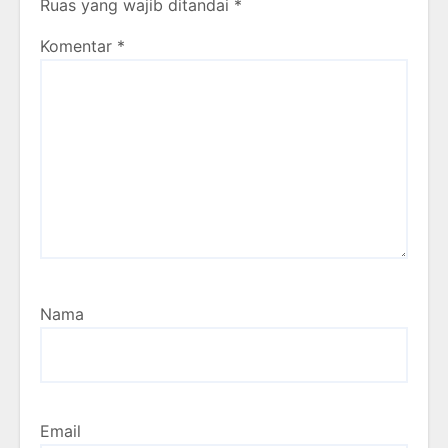
Ruas yang wajib ditandai
*
Komentar
*
Nama
Email