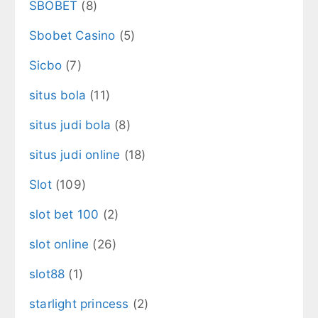
SBOBET
(8)
Sbobet Casino
(5)
Sicbo
(7)
situs bola
(11)
situs judi bola
(8)
situs judi online
(18)
Slot
(109)
slot bet 100
(2)
slot online
(26)
slot88
(1)
starlight princess
(2)