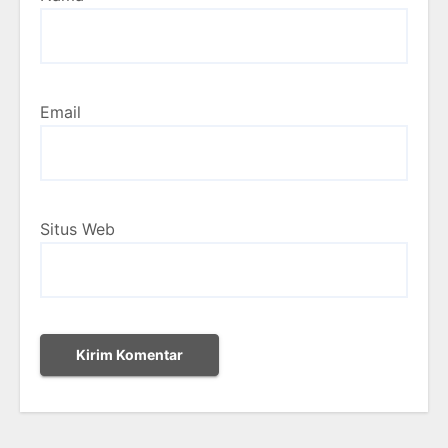
Email
Situs Web