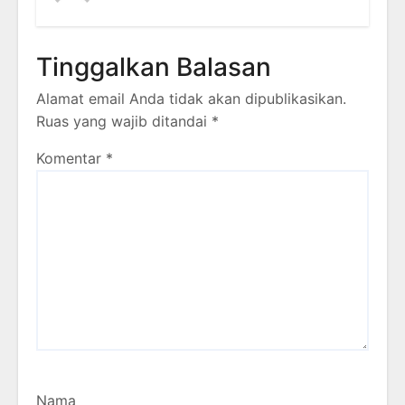
Tinggalkan Balasan
Alamat email Anda tidak akan dipublikasikan.
Ruas yang wajib ditandai
*
Komentar
*
Nama