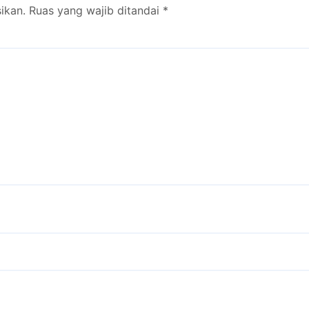
ikan.
Ruas yang wajib ditandai
*