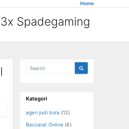
Home
il 3x Spadegaming
l
Kategori
agen judi bola
(12)
Baccarat Online
(6)