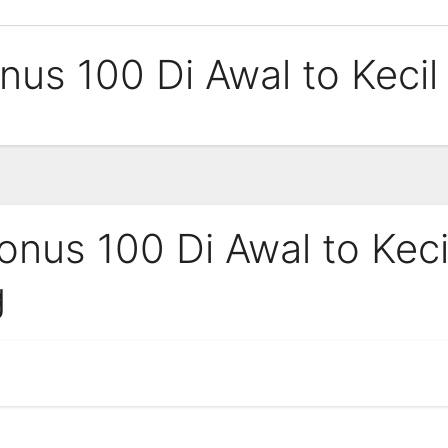
onus 100 Di Awal to Kec
Bonus 100 Di Awal to Keci
g