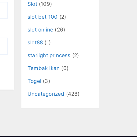
Slot
(109)
slot bet 100
(2)
slot online
(26)
slot88
(1)
starlight princess
(2)
Tembak Ikan
(6)
Togel
(3)
Uncategorized
(428)