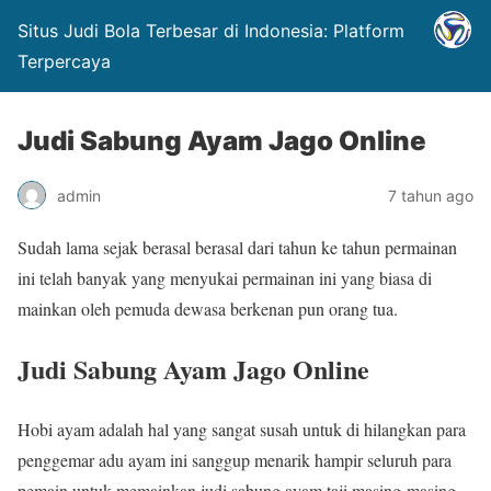
Situs Judi Bola Terbesar di Indonesia: Platform
Terpercaya
Judi Sabung Ayam Jago Online
admin
7 tahun ago
Sudah lama sejak berasal berasal dari tahun ke tahun permainan
ini telah banyak yang menyukai permainan ini yang biasa di
mainkan oleh pemuda dewasa berkenan pun orang tua.
Judi Sabung Ayam Jago Online
Hobi ayam adalah hal yang sangat susah untuk di hilangkan para
penggemar adu ayam ini sanggup menarik hampir seluruh para
pemain untuk memainkan judi sabung ayam taji masing-masing