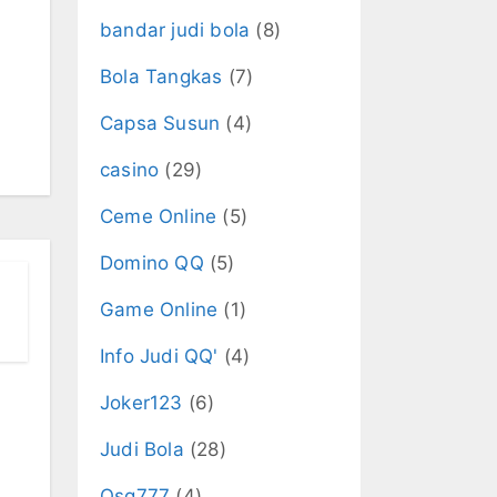
bandar judi bola
(8)
Bola Tangkas
(7)
Capsa Susun
(4)
casino
(29)
Ceme Online
(5)
Domino QQ
(5)
Game Online
(1)
Info Judi QQ'
(4)
Joker123
(6)
Judi Bola
(28)
Osg777
(4)