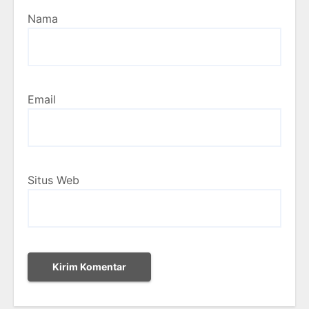
Nama
Email
Situs Web