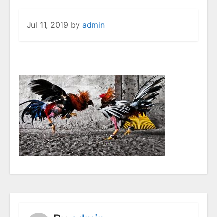
Jul 11, 2019
by
admin