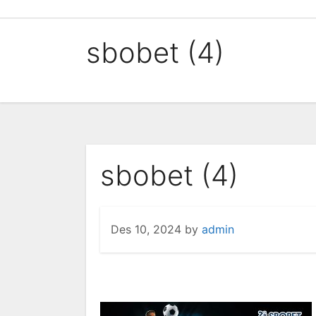
Skip
to
sbobet (4)
content
sbobet (4)
Des 10, 2024
by
admin