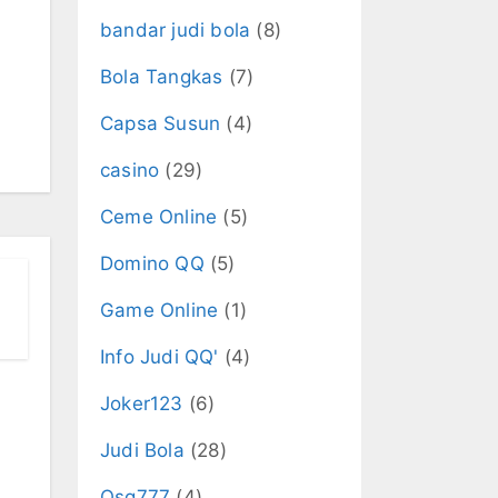
bandar judi bola
(8)
Bola Tangkas
(7)
Capsa Susun
(4)
casino
(29)
Ceme Online
(5)
Domino QQ
(5)
Game Online
(1)
Info Judi QQ'
(4)
Joker123
(6)
Judi Bola
(28)
Osg777
(4)