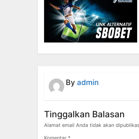
By
admin
Tinggalkan Balasan
Alamat email Anda tidak akan dipublikas
Komentar
*